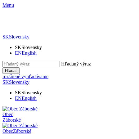
Menu
SK
Slovensky
SK
Slovensky
EN
English
Hľadaný výraz
Hľadať
rozšírené vyhľadávanie
SK
Slovensky
SK
Slovensky
EN
English
Obec
Záborské
Obec
Záborské