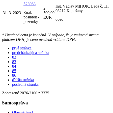
523063
Ing. Václav MIHOK, Lada č. 11,
2
08212 Kapušany
Znal.
31. 3. 2023
500,00
posudok -
EUR
obec
pozemky
* Uvedená cena je konečná. V prípade, že je zmluvná strana
platcom DPH, je cena uvedená vrátane DPH.
prvá stránka
predchádzajúca stránka
82
83
84
85
86
ďalšia stránka
posledná stránka
Zobrazené
2076
-
2100
z 3375
Samospráva
Obecný úrad