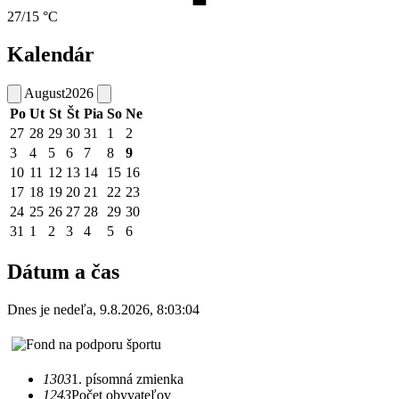
27/15 °C
Kalendár
August
2026
Po
Ut
St
Št
Pia
So
Ne
27
28
29
30
31
1
2
3
4
5
6
7
8
9
10
11
12
13
14
15
16
17
18
19
20
21
22
23
24
25
26
27
28
29
30
31
1
2
3
4
5
6
Dátum a čas
Dnes je
nedeľa
,
9.8.2026
,
8:03:04
1303
1. písomná zmienka
1243
Počet obyvateľov