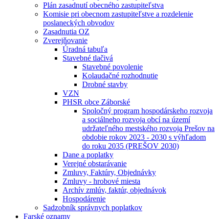
Plán zasadnutí obecného zastupiteľstva
Komisie pri obecnom zastupiteľstve a rozdelenie
poslaneckých obvodov
Zasadnutia OZ
Zverejňovanie
Úradná tabuľa
Stavebné tlačivá
Stavebné povolenie
Kolaudačné rozhodnutie
Drobné stavby
VZN
PHSR obce Záborské
Spoločný program hospodárskeho rozvoja
a sociálneho rozvoja obcí na území
udržateľného mestského rozvoja Prešov na
obdobie rokov 2023 - 2030 s výhľadom
do roku 2035 (PREŠOV 2030)
Dane a poplatky
Verejné obstarávanie
Zmluvy, Faktúry, Objednávky
Zmluvy - hrobové miesta
Archív zmlúv, faktúr, objednávok
Hospodárenie
Sadzobník správnych poplatkov
Farské oznamy