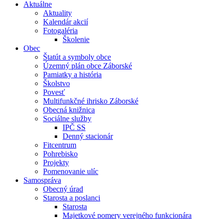
Aktuálne
Aktuality
Kalendár akcií
Fotogaléria
Školenie
Obec
Štatút a symboly obce
Územný plán obce Záborské
Pamiatky a história
Školstvo
Povesť
Multifunkčné ihrisko Záborské
Obecná knižnica
Sociálne služby
IPČ SS
Denný stacionár
Fitcentrum
Pohrebisko
Projekty
Pomenovanie ulíc
Samospráva
Obecný úrad
Starosta a poslanci
Starosta
Majetkové pomery verejného funkcionára