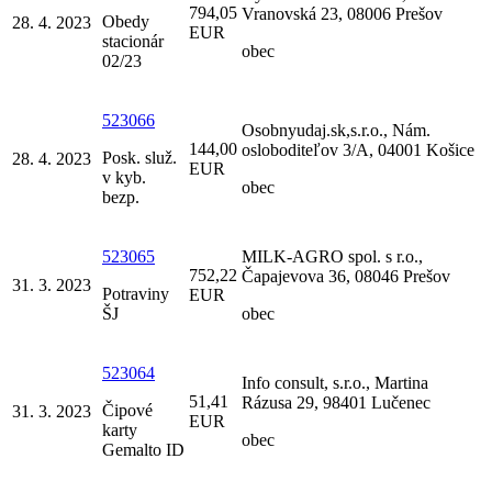
794,05
Vranovská 23, 08006 Prešov
Obedy
28. 4. 2023
EUR
stacionár
obec
02/23
523066
Osobnyudaj.sk,s.r.o., Nám.
144,00
osloboditeľov 3/A, 04001 Košice
Posk. služ.
28. 4. 2023
EUR
v kyb.
obec
bezp.
523065
MILK-AGRO spol. s r.o.,
752,22
Čapajevova 36, 08046 Prešov
31. 3. 2023
Potraviny
EUR
ŠJ
obec
523064
Info consult, s.r.o., Martina
51,41
Rázusa 29, 98401 Lučenec
Čipové
31. 3. 2023
EUR
karty
obec
Gemalto ID