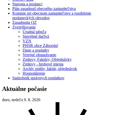
Starosta a poslanci
Plán zasadnutí obecného zastupiteľstva
Komisie pri obecnom zastupiteľstve a rozdelenie
poslaneckých obvodov
Zasadnutia OZ
Zverejňovanie
Úradná tabuľa
Stavebné tlačivá
VZN
PHSR obce Záborské
Dane a poplatky
Verejné obstarávanie
Zmluvy, Faktúry, Objednávky
Zmluvy - hrobové miesta
Archív zmlúv, faktúr, objednávok
Hospodárenie
Sadzobník správnych poplatkov
Aktuálne počasie
dnes, nedeľa 9. 8. 2026