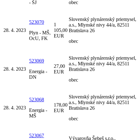
- ŠJ
obec
Slovenský plynárenský priemysel,
523070
1
a.s., Mlynské nivy 44/a, 82511
28. 4. 2023
105,00
Bratislava 26
Plyn - MŠ,
EUR
OcU, FK
obec
Slovenský plynárenský priemysel,
523069
a.s., Mlynské nivy 44/a, 82511
27,00
28. 4. 2023
Bratislava 26
Energia -
EUR
DN
obec
Slovenský plynárenský priemysel,
523068
a.s., Mlynské nivy 44/a, 82511
178,00
28. 4. 2023
Bratislava 26
Energia -
EUR
MŠ
obec
523067
Vývarovňa Šebeš s.r.o.,