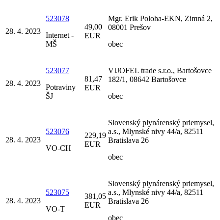
523078
Mgr. Erik Poloha-EKN, Zimná 2,
49,00
08001 Prešov
28. 4. 2023
Internet -
EUR
MŠ
obec
523077
VIJOFEL trade s.r.o., Bartošovce
81,47
182/1, 08642 Bartošovce
28. 4. 2023
Potraviny
EUR
ŠJ
obec
Slovenský plynárenský priemysel,
523076
a.s., Mlynské nivy 44/a, 82511
229,19
28. 4. 2023
Bratislava 26
EUR
VO-CH
obec
Slovenský plynárenský priemysel,
523075
a.s., Mlynské nivy 44/a, 82511
381,05
28. 4. 2023
Bratislava 26
EUR
VO-T
obec