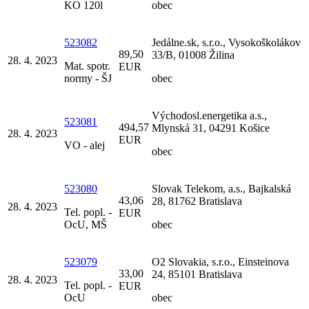
KO 120l
obec
523082
Jedálne.sk, s.r.o., Vysokoškolákov
89,50
33/B, 01008 Žilina
28. 4. 2023
Mat. spotr.
EUR
normy - ŠJ
obec
Východosl.energetika a.s.,
523081
494,57
Mlynská 31, 04291 Košice
28. 4. 2023
EUR
VO - alej
obec
523080
Slovak Telekom, a.s., Bajkalská
43,06
28, 81762 Bratislava
28. 4. 2023
Tel. popl. -
EUR
OcU, MŠ
obec
523079
O2 Slovakia, s.r.o., Einsteinova
33,00
24, 85101 Bratislava
28. 4. 2023
Tel. popl. -
EUR
OcU
obec