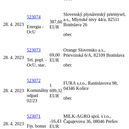
Slovenský plynárenský priemysel,
523074
a.s., Mlynské nivy 44/a, 82511
387,60
28. 4. 2023
Bratislava 26
Energia -
EUR
OcU
obec
523073
Orange Slovensko a.s.,
69,00
Prievozská 6/A, 82109 Bratislava
28. 4. 2023
Tel. popl. -
EUR
OcU, stac.
obec
523072
FURA s.r.o., Rastislavova 98,
1
04346 Košice
Komunálny
28. 4. 2023
699,32
odpad
EUR
obec
02/23
523071
MILK-AGRO spol. s r.o.,
-16,43
Čapajevova 36, 08046 Prešov
28. 4. 2023
Fin. bonus
EUR