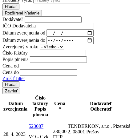
Hľadať
Rozšírené hľadanie
Dodávateľ
IČO Dodávatelia
Dátum zverejnenia od
Dátum zverejnenia do
Zverejnený v roku
Číslo faktúry
Popis plnenia
Cena od
Cena do
Zrušiť filter
Zavrieť
Číslo
Dátum
faktúry
Cena
Dodávateľ
zverejnenia
Popis
*
Odberateľ
plnenia
523087
TENDERKON, s.r.o., Plzenská
230,00
2, 08001 Prešov
28. 4. 2023
VO - Cykl.
EUR