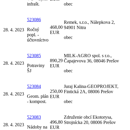
infrašt.
obec
523086
Remek, s.r.o., Nálepkova 2,
468,00
94901 Nitra
Ročný
28. 4. 2023
EUR
popl. -
obec
účtovníctvo
523085
MILK-AGRO spol. s r.o.,
890,29
Čapajevova 36, 08046 Prešov
28. 4. 2023
Potraviny
EUR
ŠJ
obec
523084
Juraj Kalina-GEOPROJEKT,
250,00
Fintická 2A, 08006 Prešov
28. 4. 2023
Geom. plán
EUR
- kompost.
obec
523083
Združenie obcí Ekotorysa,
496,80
Strojnícka 20, 08006 Prešov
28. 4. 2023
Nádoby na
EUR