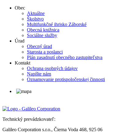
Obec
Aktuálne
Školstvo
Multifunkčné ihrisko Záborské
Obecná knižnica
Sociálne služby
Úrad
Obecný úrad
Starosta a poslanci
Plán zasadnutí obecného zastupiteľstva
Kontakt
Ochrana osobných údajov
Napíšte nám
Oznamovanie protispoločenskej činnosti
Technický prevádzkovateľ:
Galileo Corporation s.r.o., Čierna Voda 468, 925 06