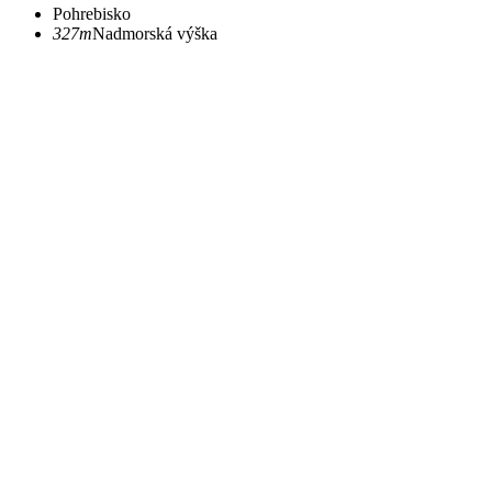
Pohrebisko
327m
Nadmorská výška