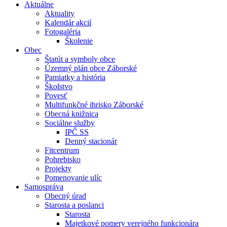
Aktuálne
Aktuality
Kalendár akcií
Fotogaléria
Školenie
Obec
Štatút a symboly obce
Územný plán obce Záborské
Pamiatky a história
Školstvo
Povesť
Multifunkčné ihrisko Záborské
Obecná knižnica
Sociálne služby
IPČ SS
Denný stacionár
Fitcentrum
Pohrebisko
Projekty
Pomenovanie ulíc
Samospráva
Obecný úrad
Starosta a poslanci
Starosta
Majetkové pomery verejného funkcionára