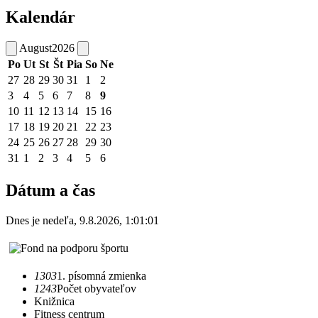
Kalendár
August
2026
Po
Ut
St
Št
Pia
So
Ne
27
28
29
30
31
1
2
3
4
5
6
7
8
9
10
11
12
13
14
15
16
17
18
19
20
21
22
23
24
25
26
27
28
29
30
31
1
2
3
4
5
6
Dátum a čas
Dnes je
nedeľa
,
9.8.2026
,
1:01:01
1303
1. písomná zmienka
1243
Počet obyvateľov
Knižnica
Fitness centrum