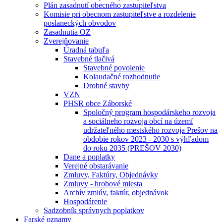
Plán zasadnutí obecného zastupiteľstva
Komisie pri obecnom zastupiteľstve a rozdelenie
poslaneckých obvodov
Zasadnutia OZ
Zverejňovanie
Úradná tabuľa
Stavebné tlačivá
Stavebné povolenie
Kolaudačné rozhodnutie
Drobné stavby
VZN
PHSR obce Záborské
Spoločný program hospodárskeho rozvoja
a sociálneho rozvoja obcí na území
udržateľného mestského rozvoja Prešov na
obdobie rokov 2023 - 2030 s výhľadom
do roku 2035 (PREŠOV 2030)
Dane a poplatky
Verejné obstarávanie
Zmluvy, Faktúry, Objednávky
Zmluvy - hrobové miesta
Archív zmlúv, faktúr, objednávok
Hospodárenie
Sadzobník správnych poplatkov
Farské oznamy