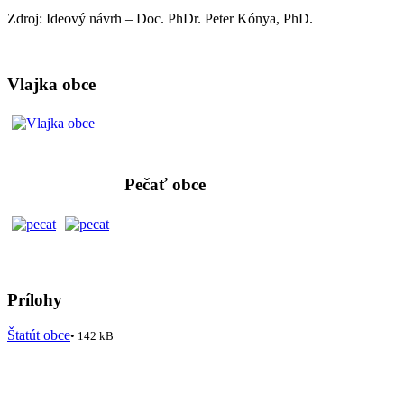
Zdroj: Ideový návrh – Doc. PhDr. Peter Kónya, PhD.
Vlajka obce
Pečať obce
Prílohy
Štatút obce
• 142 kB