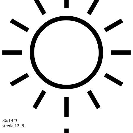
36/19 °C
streda
12. 8.