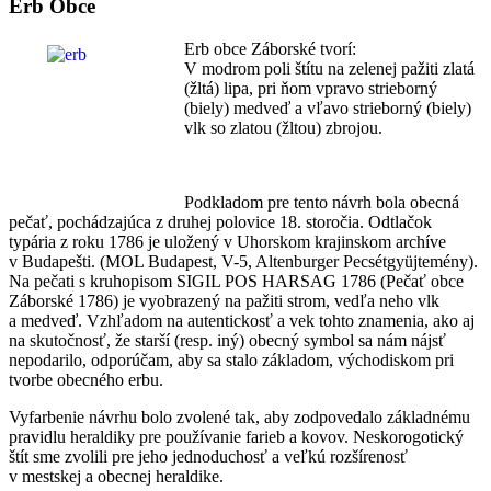
Erb Obce
Erb obce Záborské tvorí:
V modrom poli štítu na zelenej pažiti zlatá
(žltá) lipa, pri ňom vpravo strieborný
(biely) medveď a vľavo strieborný (biely)
vlk so zlatou (žltou) zbrojou.
Podkladom pre tento návrh bola obecná
pečať, pochádzajúca z druhej polovice 18. storočia. Odtlačok
typária z roku 1786 je uložený v Uhorskom krajinskom archíve
v Budapešti. (MOL Budapest, V-5, Altenburger Pecsétgyüjtemény).
Na pečati s kruhopisom SIGIL POS HARSAG 1786 (Pečať obce
Záborské 1786) je vyobrazený na pažiti strom, vedľa neho vlk
a medveď. Vzhľadom na autentickosť a vek tohto znamenia, ako aj
na skutočnosť, že starší (resp. iný) obecný symbol sa nám nájsť
nepodarilo, odporúčam, aby sa stalo základom, východiskom pri
tvorbe obecného erbu.
Vyfarbenie návrhu bolo zvolené tak, aby zodpovedalo základnému
pravidlu heraldiky pre používanie farieb a kovov. Neskorogotický
štít sme zvolili pre jeho jednoduchosť a veľkú rozšírenosť
v mestskej a obecnej heraldike.