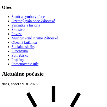
Obec
Štatút a symboly obce
Územný plán obce Záborské
Pamiatky a história
Školstvo
Povesť
Multifunkčné ihrisko Záborské
Obecná knižnica
Sociálne služby
Fitcentrum
Pohrebisko
Projekty
Pomenovanie ulíc
Aktuálne počasie
dnes, nedeľa 9. 8. 2026