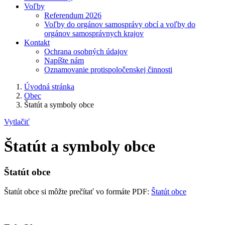
Voľby
Referendum 2026
Voľby do orgánov samosprávy obcí a voľby do
orgánov samosprávnych krajov
Kontakt
Ochrana osobných údajov
Napíšte nám
Oznamovanie protispoločenskej činnosti
Úvodná stránka
Obec
Štatút a symboly obce
Vytlačiť
Štatút a symboly obce
Štatút obce
Štatút obce si môžte prečítať vo formáte PDF:
Štatút obce