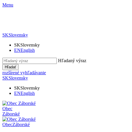
Menu
SK
Slovensky
SK
Slovensky
EN
English
Hľadaný výraz
Hľadať
rozšírené vyhľadávanie
SK
Slovensky
SK
Slovensky
EN
English
Obec
Záborské
Obec
Záborské