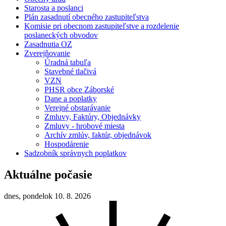
Starosta a poslanci
Plán zasadnutí obecného zastupiteľstva
Komisie pri obecnom zastupiteľstve a rozdelenie
poslaneckých obvodov
Zasadnutia OZ
Zverejňovanie
Úradná tabuľa
Stavebné tlačivá
VZN
PHSR obce Záborské
Dane a poplatky
Verejné obstarávanie
Zmluvy, Faktúry, Objednávky
Zmluvy - hrobové miesta
Archív zmlúv, faktúr, objednávok
Hospodárenie
Sadzobník správnych poplatkov
Aktuálne počasie
dnes, pondelok 10. 8. 2026