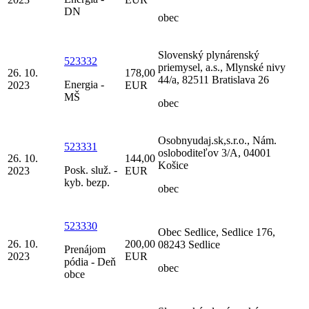
DN
obec
Slovenský plynárenský
523332
priemysel, a.s., Mlynské nivy
26. 10.
178,00
44/a, 82511 Bratislava 26
Energia -
2023
EUR
MŠ
obec
Osobnyudaj.sk,s.r.o., Nám.
523331
osloboditeľov 3/A, 04001
26. 10.
144,00
Košice
Posk. služ. -
2023
EUR
kyb. bezp.
obec
523330
Obec Sedlice, Sedlice 176,
26. 10.
200,00
08243 Sedlice
Prenájom
2023
EUR
pódia - Deň
obec
obce