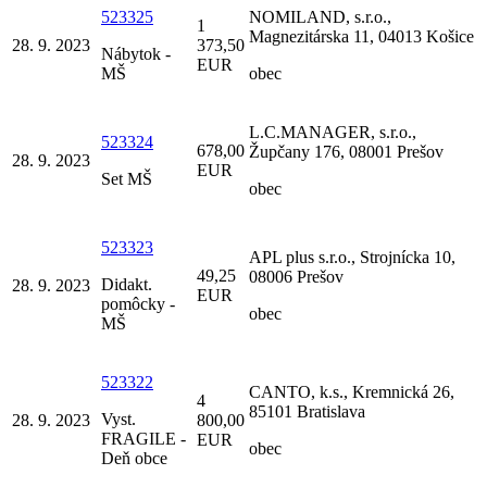
523325
NOMILAND, s.r.o.,
1
Magnezitárska 11, 04013 Košice
28. 9. 2023
373,50
Nábytok -
EUR
MŠ
obec
L.C.MANAGER, s.r.o.,
523324
678,00
Župčany 176, 08001 Prešov
28. 9. 2023
EUR
Set MŠ
obec
523323
APL plus s.r.o., Strojnícka 10,
49,25
08006 Prešov
Didakt.
28. 9. 2023
EUR
pomôcky -
obec
MŠ
523322
CANTO, k.s., Kremnická 26,
4
85101 Bratislava
Vyst.
28. 9. 2023
800,00
FRAGILE -
EUR
obec
Deň obce