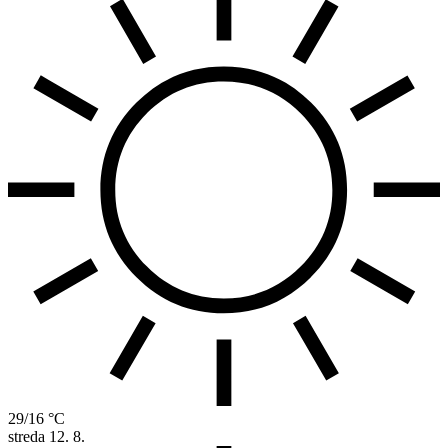
29/16 °C
streda
12. 8.