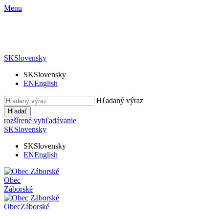
Menu
SK
Slovensky
SK
Slovensky
EN
English
Hľadaný výraz
Hľadať
rozšírené vyhľadávanie
SK
Slovensky
SK
Slovensky
EN
English
Obec
Záborské
Obec
Záborské