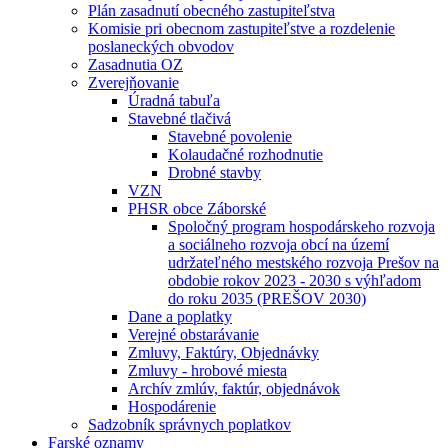
Plán zasadnutí obecného zastupiteľstva
Komisie pri obecnom zastupiteľstve a rozdelenie
poslaneckých obvodov
Zasadnutia OZ
Zverejňovanie
Úradná tabuľa
Stavebné tlačivá
Stavebné povolenie
Kolaudačné rozhodnutie
Drobné stavby
VZN
PHSR obce Záborské
Spoločný program hospodárskeho rozvoja
a sociálneho rozvoja obcí na území
udržateľného mestského rozvoja Prešov na
obdobie rokov 2023 - 2030 s výhľadom
do roku 2035 (PREŠOV 2030)
Dane a poplatky
Verejné obstarávanie
Zmluvy, Faktúry, Objednávky
Zmluvy - hrobové miesta
Archív zmlúv, faktúr, objednávok
Hospodárenie
Sadzobník správnych poplatkov
Farské oznamy