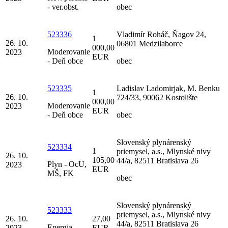
- ver.obst.
obec
523336
Vladimír Roháč, Ňagov 24,
1
26. 10.
06801 Medzilaborce
000,00
Moderovanie
2023
EUR
- Deň obce
obec
523335
Ladislav Ladomirjak, M. Benku
1
26. 10.
724/33, 90062 Kostolište
000,00
Moderovanie
2023
EUR
- Deň obce
obec
Slovenský plynárenský
523334
1
priemysel, a.s., Mlynské nivy
26. 10.
105,00
44/a, 82511 Bratislava 26
Plyn - OcU,
2023
EUR
MŠ, FK
obec
Slovenský plynárenský
523333
priemysel, a.s., Mlynské nivy
26. 10.
27,00
44/a, 82511 Bratislava 26
Energia -
2023
EUR