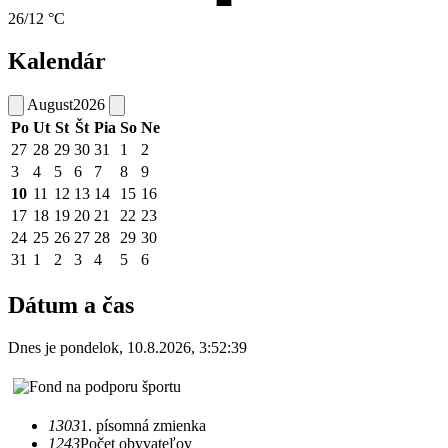
26/12 °C
Kalendár
August
2026
Po
Ut
St
Št
Pia
So
Ne
27
28
29
30
31
1
2
3
4
5
6
7
8
9
10
11
12
13
14
15
16
17
18
19
20
21
22
23
24
25
26
27
28
29
30
31
1
2
3
4
5
6
Dátum a čas
Dnes je
pondelok
,
10.8.2026
,
3:52:39
1303
1. písomná zmienka
1243
Počet obyvateľov