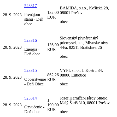
523317
BAMIDA, s.r.o., Košická 28,
132,00
08001 Prešov
Prenájom
28. 9. 2023
EUR
stanu - Deň
obec
obce
Slovenský plynárenský
523316
priemysel, a.s., Mlynské nivy
136,00
28. 9. 2023
44/a, 82511 Bratislava 26
Energia -
EUR
Deň obce
obec
523315
VYPI, s.r.o., J. Kostru 34,
862,26
08006 Ľubotice
28. 9. 2023
Občerstvenie
EUR
- Deň Obce
obec
523314
Jozef Harničár-Hárdy Studio,
1
Malý Šariš 310, 08001 Prešov
28. 9. 2023
190,00
Ozvučenie -
EUR
Deň obce
obec