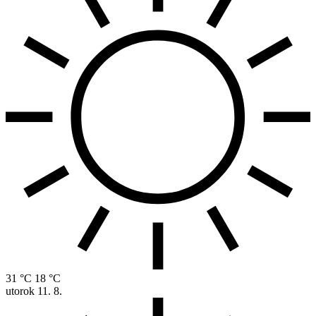
31 °C
18 °C
utorok
11. 8.