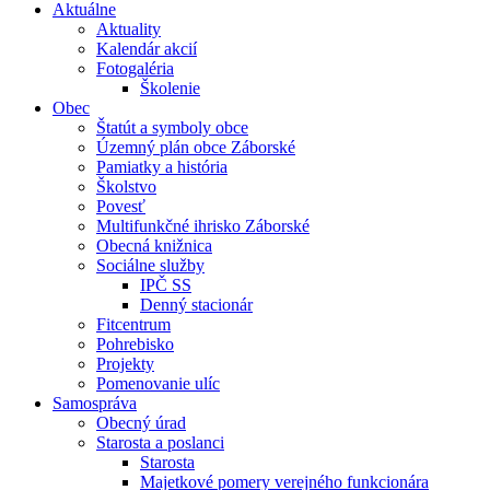
Aktuálne
Aktuality
Kalendár akcií
Fotogaléria
Školenie
Obec
Štatút a symboly obce
Územný plán obce Záborské
Pamiatky a história
Školstvo
Povesť
Multifunkčné ihrisko Záborské
Obecná knižnica
Sociálne služby
IPČ SS
Denný stacionár
Fitcentrum
Pohrebisko
Projekty
Pomenovanie ulíc
Samospráva
Obecný úrad
Starosta a poslanci
Starosta
Majetkové pomery verejného funkcionára