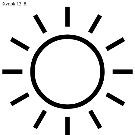
štvrtok
13. 8.