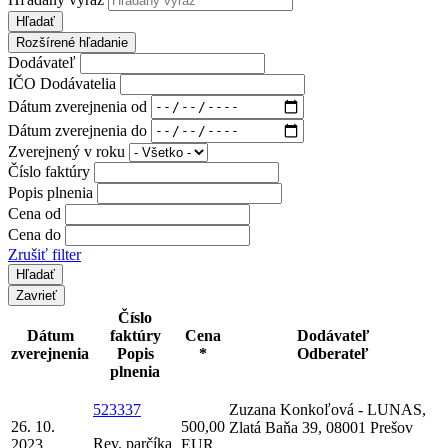
Hľadať
Rozšírené hľadanie
Dodávateľ
IČO Dodávatelia
Dátum zverejnenia od
Dátum zverejnenia do
Zverejnený v roku
Číslo faktúry
Popis plnenia
Cena od
Cena do
Zrušiť filter
Zavrieť
Číslo
Dátum
faktúry
Cena
Dodávateľ
zverejnenia
Popis
*
Odberateľ
plnenia
523337
Zuzana Konkoľová - LUNAS,
26. 10.
500,00
Zlatá Baňa 39, 08001 Prešov
Rev. parčíka
2023
EUR