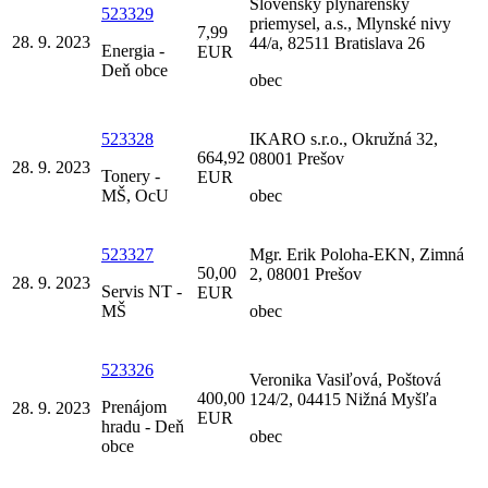
Slovenský plynárenský
523329
priemysel, a.s., Mlynské nivy
7,99
28. 9. 2023
44/a, 82511 Bratislava 26
Energia -
EUR
Deň obce
obec
523328
IKARO s.r.o., Okružná 32,
664,92
08001 Prešov
28. 9. 2023
Tonery -
EUR
MŠ, OcU
obec
523327
Mgr. Erik Poloha-EKN, Zimná
50,00
2, 08001 Prešov
28. 9. 2023
Servis NT -
EUR
MŠ
obec
523326
Veronika Vasiľová, Poštová
400,00
124/2, 04415 Nižná Myšľa
Prenájom
28. 9. 2023
EUR
hradu - Deň
obec
obce