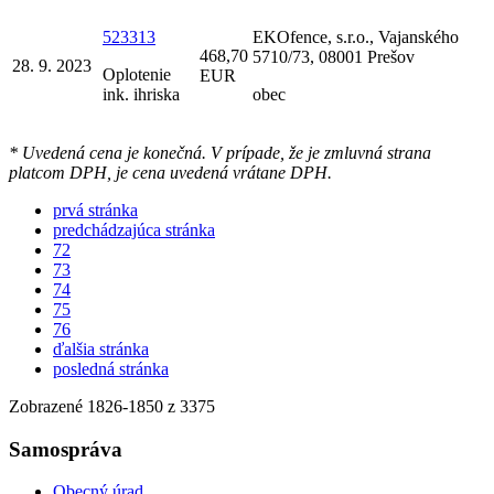
523313
EKOfence, s.r.o., Vajanského
468,70
5710/73, 08001 Prešov
28. 9. 2023
Oplotenie
EUR
ink. ihriska
obec
* Uvedená cena je konečná. V prípade, že je zmluvná strana
platcom DPH, je cena uvedená vrátane DPH.
prvá stránka
predchádzajúca stránka
72
73
74
75
76
ďalšia stránka
posledná stránka
Zobrazené
1826
-
1850
z 3375
Samospráva
Obecný úrad