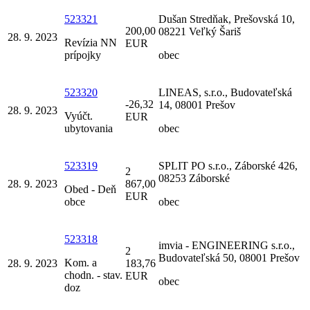
523321
Dušan Stredňak, Prešovská 10,
200,00
08221 Veľký Šariš
28. 9. 2023
Revízia NN
EUR
prípojky
obec
523320
LINEAS, s.r.o., Budovateľská
-26,32
14, 08001 Prešov
28. 9. 2023
Vyúčt.
EUR
ubytovania
obec
523319
SPLIT PO s.r.o., Záborské 426,
2
08253 Záborské
28. 9. 2023
867,00
Obed - Deň
EUR
obce
obec
523318
imvia - ENGINEERING s.r.o.,
2
Budovateľská 50, 08001 Prešov
Kom. a
28. 9. 2023
183,76
chodn. - stav.
EUR
obec
doz