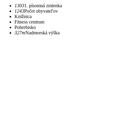
1303
1. písomná zmienka
1243
Počet obyvateľov
Knižnica
Fitness centrum
Pohrebisko
327m
Nadmorská výška