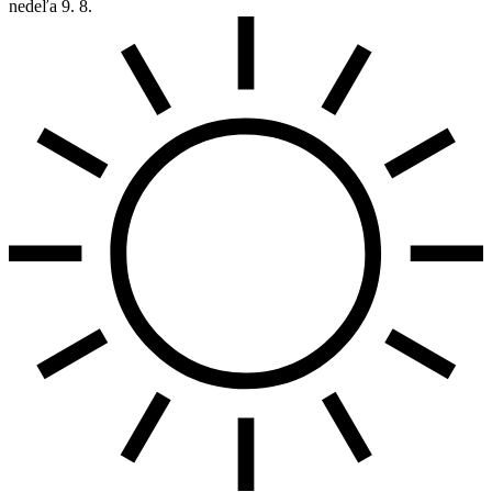
nedeľa
9. 8.