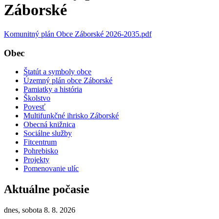
Záborské
Komunitný plán Obce Záborské 2026-2035.pdf
Obec
Štatút a symboly obce
Územný plán obce Záborské
Pamiatky a história
Školstvo
Povesť
Multifunkčné ihrisko Záborské
Obecná knižnica
Sociálne služby
Fitcentrum
Pohrebisko
Projekty
Pomenovanie ulíc
Aktuálne počasie
dnes, sobota 8. 8. 2026