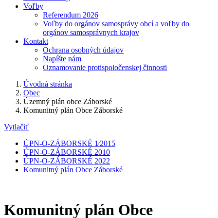
Voľby
Referendum 2026
Voľby do orgánov samosprávy obcí a voľby do
orgánov samosprávnych krajov
Kontakt
Ochrana osobných údajov
Napíšte nám
Oznamovanie protispoločenskej činnosti
Úvodná stránka
Obec
Územný plán obce Záborské
Komunitný plán Obce Záborské
Vytlačiť
ÚPN-O-ZÁBORSKÉ 1⁄2015
ÚPN-O-ZÁBORSKÉ 2010
ÚPN-O-ZÁBORSKÉ 2022
Komunitný plán Obce Záborské
Komunitný plán Obce