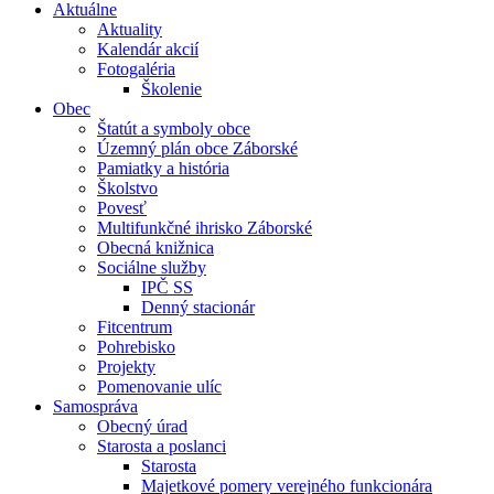
Aktuálne
Aktuality
Kalendár akcií
Fotogaléria
Školenie
Obec
Štatút a symboly obce
Územný plán obce Záborské
Pamiatky a história
Školstvo
Povesť
Multifunkčné ihrisko Záborské
Obecná knižnica
Sociálne služby
IPČ SS
Denný stacionár
Fitcentrum
Pohrebisko
Projekty
Pomenovanie ulíc
Samospráva
Obecný úrad
Starosta a poslanci
Starosta
Majetkové pomery verejného funkcionára