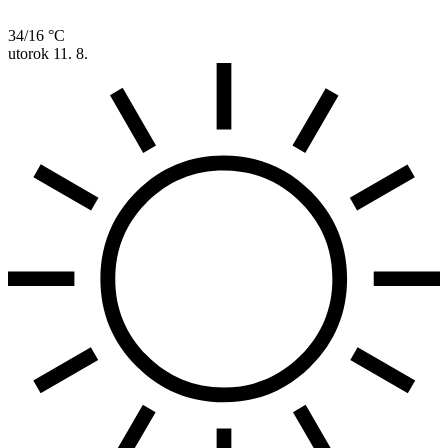
34/16 °C
utorok
11. 8.