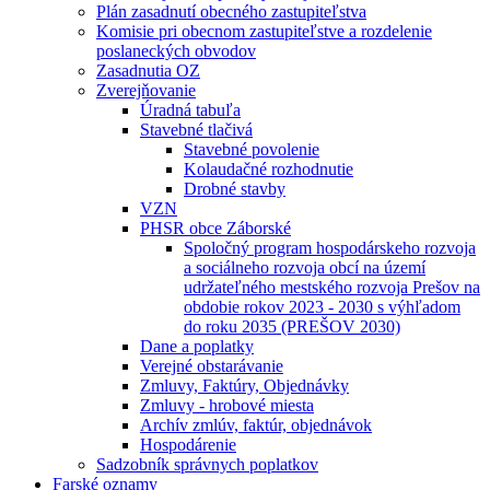
Plán zasadnutí obecného zastupiteľstva
Komisie pri obecnom zastupiteľstve a rozdelenie
poslaneckých obvodov
Zasadnutia OZ
Zverejňovanie
Úradná tabuľa
Stavebné tlačivá
Stavebné povolenie
Kolaudačné rozhodnutie
Drobné stavby
VZN
PHSR obce Záborské
Spoločný program hospodárskeho rozvoja
a sociálneho rozvoja obcí na území
udržateľného mestského rozvoja Prešov na
obdobie rokov 2023 - 2030 s výhľadom
do roku 2035 (PREŠOV 2030)
Dane a poplatky
Verejné obstarávanie
Zmluvy, Faktúry, Objednávky
Zmluvy - hrobové miesta
Archív zmlúv, faktúr, objednávok
Hospodárenie
Sadzobník správnych poplatkov
Farské oznamy