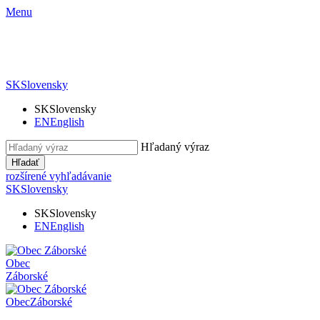
Menu
SK
Slovensky
SK
Slovensky
EN
English
Hľadaný výraz
Hľadať
rozšírené vyhľadávanie
SK
Slovensky
SK
Slovensky
EN
English
Obec
Záborské
Obec
Záborské