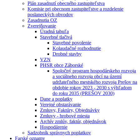
Plán zasadnutí obecného zastupiteľstva
Komisie pri obecnom zastupiteľstve a rozdelenie
poslaneckých obvodov
Zasadnutia OZ
Zverejňovanie
Úradná tabuľa
Stavebné tlačivá
Stavebné povolenie
Kolaudačné rozhodnutie
Drobné stavby
VZN
PHSR obce Záborské
Spoločný program hospodárskeho rozvoja
a sociálneho rozvoja obcí na území
udržateľného mestského rozvoja Prešov na
obdobie rokov 2023 - 2030 s výhľadom
do roku 2035 (PREŠOV 2030)
Dane a poplatky
Verejné obstarávanie
Zmluvy, Faktúry, Objednávky
Zmluvy - hrobové miesta
Archív zmlúv, faktúr, objednávok
Hospodárenie
Sadzobník správnych poplatkov
Farské oznamy