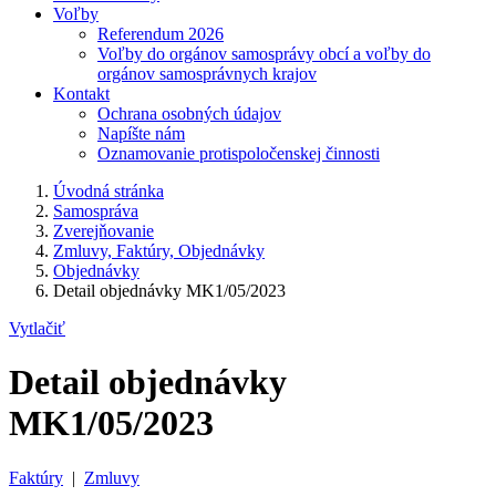
Voľby
Referendum 2026
Voľby do orgánov samosprávy obcí a voľby do
orgánov samosprávnych krajov
Kontakt
Ochrana osobných údajov
Napíšte nám
Oznamovanie protispoločenskej činnosti
Úvodná stránka
Samospráva
Zverejňovanie
Zmluvy, Faktúry, Objednávky
Objednávky
Detail objednávky MK1/05/2023
Vytlačiť
Detail objednávky
MK1/05/2023
Faktúry
|
Zmluvy