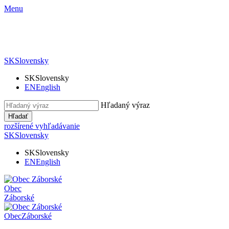
Menu
SK
Slovensky
SK
Slovensky
EN
English
Hľadaný výraz
Hľadať
rozšírené vyhľadávanie
SK
Slovensky
SK
Slovensky
EN
English
Obec
Záborské
Obec
Záborské