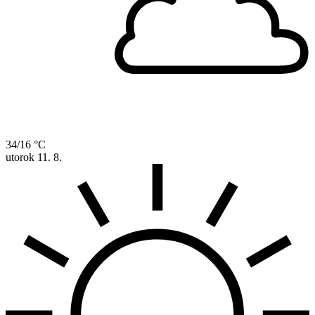
34/16 °C
utorok
11. 8.