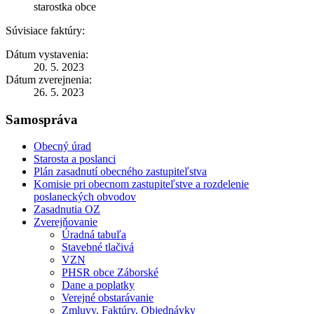
starostka obce
Súvisiace faktúry:
Dátum vystavenia:
20. 5. 2023
Dátum zverejnenia:
26. 5. 2023
Samospráva
Obecný úrad
Starosta a poslanci
Plán zasadnutí obecného zastupiteľstva
Komisie pri obecnom zastupiteľstve a rozdelenie
poslaneckých obvodov
Zasadnutia OZ
Zverejňovanie
Úradná tabuľa
Stavebné tlačivá
VZN
PHSR obce Záborské
Dane a poplatky
Verejné obstarávanie
Zmluvy, Faktúry, Objednávky