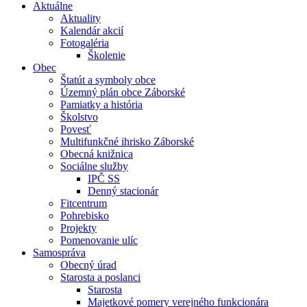
Aktuálne
Aktuality
Kalendár akcií
Fotogaléria
Školenie
Obec
Štatút a symboly obce
Územný plán obce Záborské
Pamiatky a história
Školstvo
Povesť
Multifunkčné ihrisko Záborské
Obecná knižnica
Sociálne služby
IPČ SS
Denný stacionár
Fitcentrum
Pohrebisko
Projekty
Pomenovanie ulíc
Samospráva
Obecný úrad
Starosta a poslanci
Starosta
Majetkové pomery verejného funkcionára