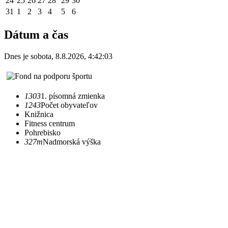
24
25
26
27
28
29
30
31
1
2
3
4
5
6
Dátum a čas
Dnes je
sobota
,
8.8.2026
,
4:42:03
1303
1. písomná zmienka
1243
Počet obyvateľov
Knižnica
Fitness centrum
Pohrebisko
327m
Nadmorská výška