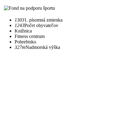
1303
1. písomná zmienka
1243
Počet obyvateľov
Knižnica
Fitness centrum
Pohrebisko
327m
Nadmorská výška