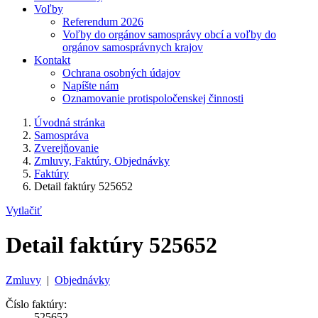
Voľby
Referendum 2026
Voľby do orgánov samosprávy obcí a voľby do
orgánov samosprávnych krajov
Kontakt
Ochrana osobných údajov
Napíšte nám
Oznamovanie protispoločenskej činnosti
Úvodná stránka
Samospráva
Zverejňovanie
Zmluvy, Faktúry, Objednávky
Faktúry
Detail faktúry 525652
Vytlačiť
Detail faktúry 525652
Zmluvy
|
Objednávky
Číslo faktúry:
525652