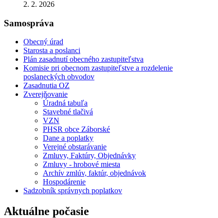
2. 2. 2026
Samospráva
Obecný úrad
Starosta a poslanci
Plán zasadnutí obecného zastupiteľstva
Komisie pri obecnom zastupiteľstve a rozdelenie
poslaneckých obvodov
Zasadnutia OZ
Zverejňovanie
Úradná tabuľa
Stavebné tlačivá
VZN
PHSR obce Záborské
Dane a poplatky
Verejné obstarávanie
Zmluvy, Faktúry, Objednávky
Zmluvy - hrobové miesta
Archív zmlúv, faktúr, objednávok
Hospodárenie
Sadzobník správnych poplatkov
Aktuálne počasie