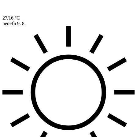
27/16 °C
nedeľa
9. 8.