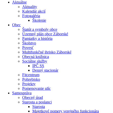
Aktuálne
Aktuality
Kalendár akcií
Fotogaléria
Školenie
Obec
Štatút a symboly obce
Územný plán obce Záborské
Pamiatky a história
Školstvo
Povesť
Multifunkčné ihrisko Záborské
Obecná knižnica
Sociálne služby
IPČ SS
Denný stacionár
Fitcentrum
Pohrebisko
Projekty
Pomenovanie ulíc
Samospráva
Obecný úrad
Starosta a poslanci
Starosta
Majetkové pomery verejného funkcionára