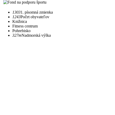
1303
1. písomná zmienka
1243
Počet obyvateľov
Knižnica
Fitness centrum
Pohrebisko
327m
Nadmorská výška