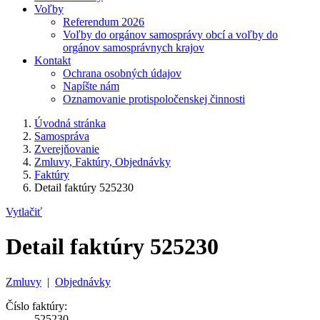
Voľby
Referendum 2026
Voľby do orgánov samosprávy obcí a voľby do
orgánov samosprávnych krajov
Kontakt
Ochrana osobných údajov
Napíšte nám
Oznamovanie protispoločenskej činnosti
Úvodná stránka
Samospráva
Zverejňovanie
Zmluvy, Faktúry, Objednávky
Faktúry
Detail faktúry 525230
Vytlačiť
Detail faktúry 525230
Zmluvy
|
Objednávky
Číslo faktúry:
525230