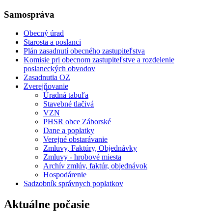
Samospráva
Obecný úrad
Starosta a poslanci
Plán zasadnutí obecného zastupiteľstva
Komisie pri obecnom zastupiteľstve a rozdelenie
poslaneckých obvodov
Zasadnutia OZ
Zverejňovanie
Úradná tabuľa
Stavebné tlačivá
VZN
PHSR obce Záborské
Dane a poplatky
Verejné obstarávanie
Zmluvy, Faktúry, Objednávky
Zmluvy - hrobové miesta
Archív zmlúv, faktúr, objednávok
Hospodárenie
Sadzobník správnych poplatkov
Aktuálne počasie