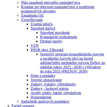
Plán zasadnutí obecného zastupiteľstva
Komisie pri obecnom zastupiteľstve a rozdelenie
poslaneckých obvodov
Zasadnutia OZ
Zverejňovanie
Úradná tabuľa
Stavebné tlačivá
Stavebné povolenie
Kolaudačné rozhodnutie
Drobné stavby
VZN
PHSR obce Záborské
Spoločný program hospodárskeho rozvoja
a sociálneho rozvoja obcí na území
udržateľného mestského rozvoja Prešov na
obdobie rokov 2023 - 2030 s výhľadom
do roku 2035 (PREŠOV 2030)
Dane a poplatky
Verejné obstarávanie
Zmluvy, Faktúry, Objednávky
Zmluvy - hrobové miesta
Archív zmlúv, faktúr, objednávok
Hospodárenie
Sadzobník správnych poplatkov
Farské oznamy