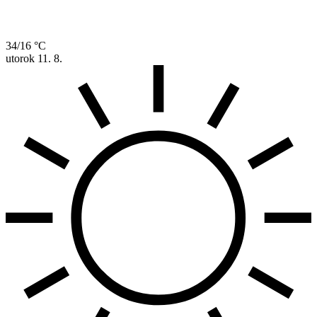
34/16 °C
utorok
11. 8.