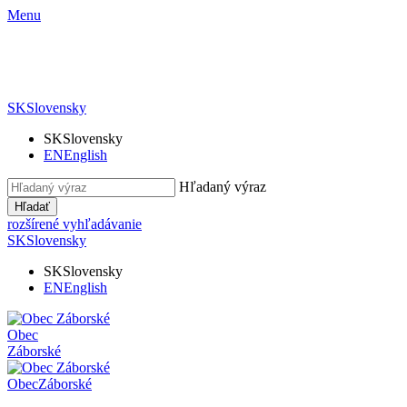
Menu
SK
Slovensky
SK
Slovensky
EN
English
Hľadaný výraz
Hľadať
rozšírené vyhľadávanie
SK
Slovensky
SK
Slovensky
EN
English
Obec
Záborské
Obec
Záborské