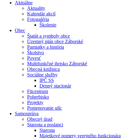
Aktuálne
Aktuality
Kalendár akcií
Fotogaléria
Školenie
Obec
Štatút a symboly obce
Územný plán obce Záborské
Pamiatky a história
Školstvo
Povesť
Multifunkčné ihrisko Záborské
Obecná knižnica
Sociálne služby
IPČ SS
Denný stacionár
Fitcentrum
Pohrebisko
Projekty
Pomenovanie ulíc
Samospráva
Obecný úrad
Starosta a poslanci
Starosta
Majetkové pomery verejného funkcionára