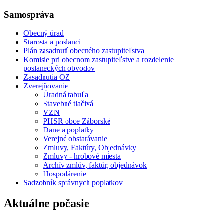
Samospráva
Obecný úrad
Starosta a poslanci
Plán zasadnutí obecného zastupiteľstva
Komisie pri obecnom zastupiteľstve a rozdelenie
poslaneckých obvodov
Zasadnutia OZ
Zverejňovanie
Úradná tabuľa
Stavebné tlačivá
VZN
PHSR obce Záborské
Dane a poplatky
Verejné obstarávanie
Zmluvy, Faktúry, Objednávky
Zmluvy - hrobové miesta
Archív zmlúv, faktúr, objednávok
Hospodárenie
Sadzobník správnych poplatkov
Aktuálne počasie