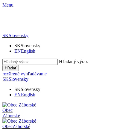
Menu
SK
Slovensky
SK
Slovensky
EN
English
Hľadaný výraz
Hľadať
rozšírené vyhľadávanie
SK
Slovensky
SK
Slovensky
EN
English
Obec
Záborské
Obec
Záborské