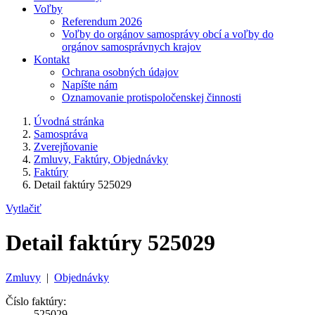
Voľby
Referendum 2026
Voľby do orgánov samosprávy obcí a voľby do
orgánov samosprávnych krajov
Kontakt
Ochrana osobných údajov
Napíšte nám
Oznamovanie protispoločenskej činnosti
Úvodná stránka
Samospráva
Zverejňovanie
Zmluvy, Faktúry, Objednávky
Faktúry
Detail faktúry 525029
Vytlačiť
Detail faktúry 525029
Zmluvy
|
Objednávky
Číslo faktúry:
525029