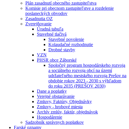
Plán zasadnutí obecného zastupiteľstva
Komisie pri obecnom zastupiteľstve a rozdelenie
poslaneckých obvodov
Zasadnutia OZ
Zverejňovanie
Úradná tabuľa
Stavebné tlačivá
Stavebné povolenie
Kolaudačné rozhodnutie
Drobné stavby
VZN
PHSR obce Záborské
Spoločný program hospodárskeho rozvoja
a sociálneho rozvoja obcí na území
udržateľného mestského rozvoja Prešov na
obdobie rokov 2023 - 2030 s výhľadom
do roku 2035 (PREŠOV 2030)
Dane a poplatky
Verejné obstarávanie
Zmluvy, Faktúry, Objednávky
Zmluvy - hrobové miesta
Archív zmlúv, faktúr, objednávok
Hospodárenie
Sadzobník správnych poplatkov
Farské oznamy