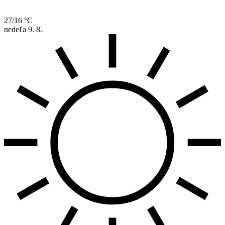
27/16 °C
nedeľa
9. 8.