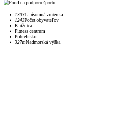
1303
1. písomná zmienka
1243
Počet obyvateľov
Knižnica
Fitness centrum
Pohrebisko
327m
Nadmorská výška