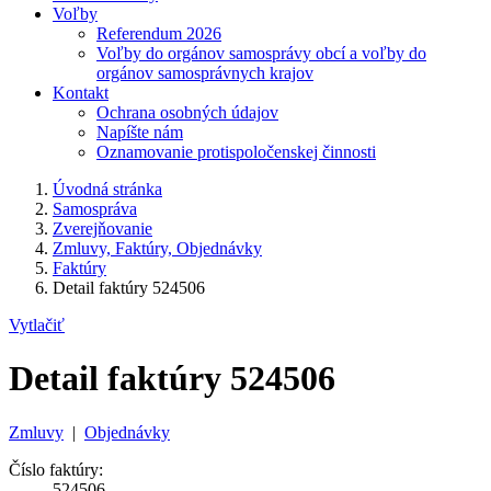
Voľby
Referendum 2026
Voľby do orgánov samosprávy obcí a voľby do
orgánov samosprávnych krajov
Kontakt
Ochrana osobných údajov
Napíšte nám
Oznamovanie protispoločenskej činnosti
Úvodná stránka
Samospráva
Zverejňovanie
Zmluvy, Faktúry, Objednávky
Faktúry
Detail faktúry 524506
Vytlačiť
Detail faktúry 524506
Zmluvy
|
Objednávky
Číslo faktúry:
524506