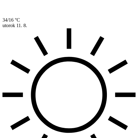
34/16 °C
utorok
11. 8.