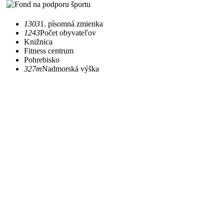
1303
1. písomná zmienka
1243
Počet obyvateľov
Knižnica
Fitness centrum
Pohrebisko
327m
Nadmorská výška