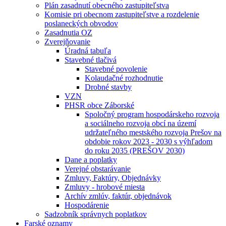
Plán zasadnutí obecného zastupiteľstva
Komisie pri obecnom zastupiteľstve a rozdelenie
poslaneckých obvodov
Zasadnutia OZ
Zverejňovanie
Úradná tabuľa
Stavebné tlačivá
Stavebné povolenie
Kolaudačné rozhodnutie
Drobné stavby
VZN
PHSR obce Záborské
Spoločný program hospodárskeho rozvoja
a sociálneho rozvoja obcí na území
udržateľného mestského rozvoja Prešov na
obdobie rokov 2023 - 2030 s výhľadom
do roku 2035 (PREŠOV 2030)
Dane a poplatky
Verejné obstarávanie
Zmluvy, Faktúry, Objednávky
Zmluvy - hrobové miesta
Archív zmlúv, faktúr, objednávok
Hospodárenie
Sadzobník správnych poplatkov
Farské oznamy