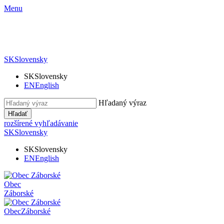
Menu
SK
Slovensky
SK
Slovensky
EN
English
Hľadaný výraz
Hľadať
rozšírené vyhľadávanie
SK
Slovensky
SK
Slovensky
EN
English
Obec
Záborské
Obec
Záborské