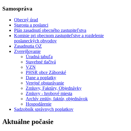
Samospráva
Obecný úrad
Starosta a poslanci
Plán zasadnutí obecného zastupiteľstva
Komisie pri obecnom zastupiteľstve a rozdelenie
poslaneckých obvodov
Zasadnutia OZ
Zverejňovanie
Úradná tabuľa
Stavebné tlačivá
VZN
PHSR obce Záborské
Dane a poplatky
Verejné obstarávanie
Zmluvy, Faktúry, Objednávky
Zmluvy - hrobové miesta
Archív zmlúv, faktúr, objednávok
Hospodárenie
Sadzobník správnych poplatkov
Aktuálne počasie