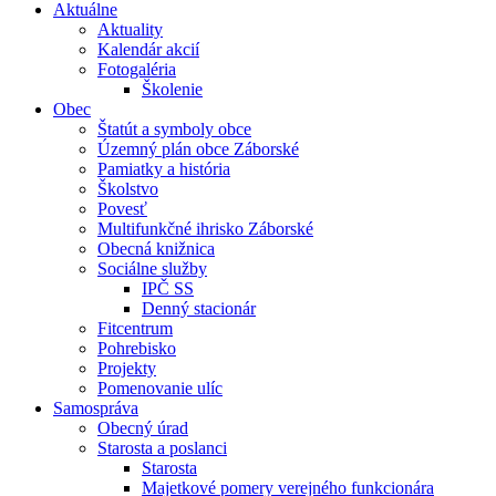
Aktuálne
Aktuality
Kalendár akcií
Fotogaléria
Školenie
Obec
Štatút a symboly obce
Územný plán obce Záborské
Pamiatky a história
Školstvo
Povesť
Multifunkčné ihrisko Záborské
Obecná knižnica
Sociálne služby
IPČ SS
Denný stacionár
Fitcentrum
Pohrebisko
Projekty
Pomenovanie ulíc
Samospráva
Obecný úrad
Starosta a poslanci
Starosta
Majetkové pomery verejného funkcionára