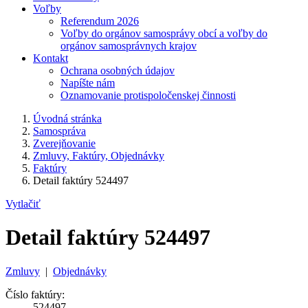
Voľby
Referendum 2026
Voľby do orgánov samosprávy obcí a voľby do
orgánov samosprávnych krajov
Kontakt
Ochrana osobných údajov
Napíšte nám
Oznamovanie protispoločenskej činnosti
Úvodná stránka
Samospráva
Zverejňovanie
Zmluvy, Faktúry, Objednávky
Faktúry
Detail faktúry 524497
Vytlačiť
Detail faktúry 524497
Zmluvy
|
Objednávky
Číslo faktúry:
524497