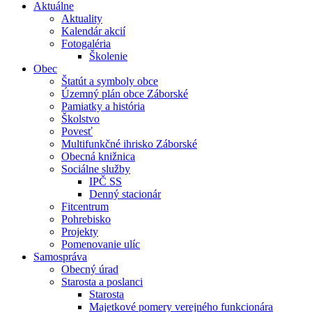
Aktuálne
Aktuality
Kalendár akcií
Fotogaléria
Školenie
Obec
Štatút a symboly obce
Územný plán obce Záborské
Pamiatky a história
Školstvo
Povesť
Multifunkčné ihrisko Záborské
Obecná knižnica
Sociálne služby
IPČ SS
Denný stacionár
Fitcentrum
Pohrebisko
Projekty
Pomenovanie ulíc
Samospráva
Obecný úrad
Starosta a poslanci
Starosta
Majetkové pomery verejného funkcionára