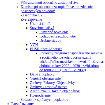
Plán zasadnutí obecného zastupiteľstva
Komisie pri obecnom zastupiteľstve a rozdelenie
poslaneckých obvodov
Zasadnutia OZ
Zverejňovanie
Úradná tabuľa
Stavebné tlačivá
Stavebné povolenie
Kolaudačné rozhodnutie
Drobné stavby
VZN
PHSR obce Záborské
Spoločný program hospodárskeho rozvoja
a sociálneho rozvoja obcí na území
udržateľného mestského rozvoja Prešov na
obdobie rokov 2023 - 2030 s výhľadom
do roku 2035 (PREŠOV 2030)
Dane a poplatky
Verejné obstarávanie
Zmluvy, Faktúry, Objednávky
Zmluvy - hrobové miesta
Archív zmlúv, faktúr, objednávok
Hospodárenie
Sadzobník správnych poplatkov
Farské oznamy