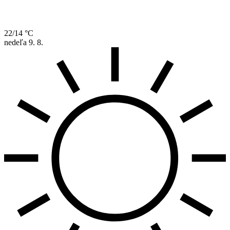
22/14 °C
nedeľa
9. 8.