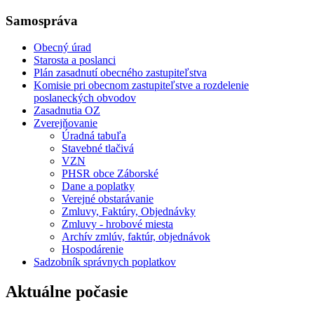
Samospráva
Obecný úrad
Starosta a poslanci
Plán zasadnutí obecného zastupiteľstva
Komisie pri obecnom zastupiteľstve a rozdelenie
poslaneckých obvodov
Zasadnutia OZ
Zverejňovanie
Úradná tabuľa
Stavebné tlačivá
VZN
PHSR obce Záborské
Dane a poplatky
Verejné obstarávanie
Zmluvy, Faktúry, Objednávky
Zmluvy - hrobové miesta
Archív zmlúv, faktúr, objednávok
Hospodárenie
Sadzobník správnych poplatkov
Aktuálne počasie