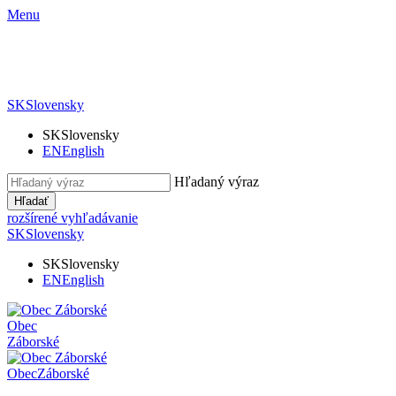
Menu
SK
Slovensky
SK
Slovensky
EN
English
Hľadaný výraz
Hľadať
rozšírené vyhľadávanie
SK
Slovensky
SK
Slovensky
EN
English
Obec
Záborské
Obec
Záborské