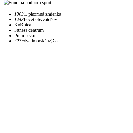
1303
1. písomná zmienka
1243
Počet obyvateľov
Knižnica
Fitness centrum
Pohrebisko
327m
Nadmorská výška