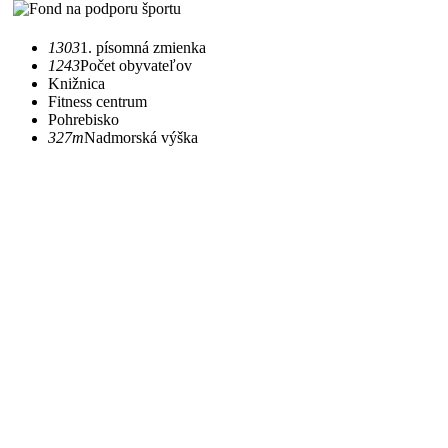
1303
1. písomná zmienka
1243
Počet obyvateľov
Knižnica
Fitness centrum
Pohrebisko
327m
Nadmorská výška