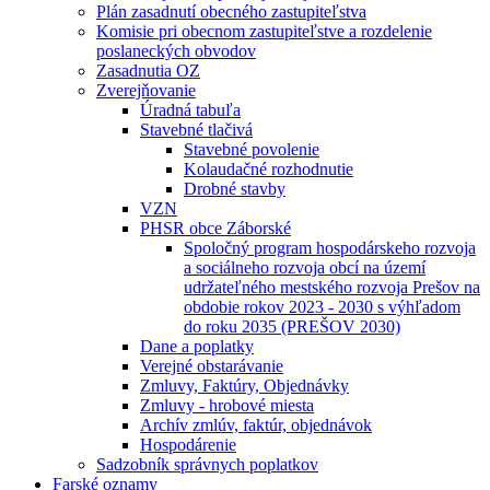
Plán zasadnutí obecného zastupiteľstva
Komisie pri obecnom zastupiteľstve a rozdelenie
poslaneckých obvodov
Zasadnutia OZ
Zverejňovanie
Úradná tabuľa
Stavebné tlačivá
Stavebné povolenie
Kolaudačné rozhodnutie
Drobné stavby
VZN
PHSR obce Záborské
Spoločný program hospodárskeho rozvoja
a sociálneho rozvoja obcí na území
udržateľného mestského rozvoja Prešov na
obdobie rokov 2023 - 2030 s výhľadom
do roku 2035 (PREŠOV 2030)
Dane a poplatky
Verejné obstarávanie
Zmluvy, Faktúry, Objednávky
Zmluvy - hrobové miesta
Archív zmlúv, faktúr, objednávok
Hospodárenie
Sadzobník správnych poplatkov
Farské oznamy