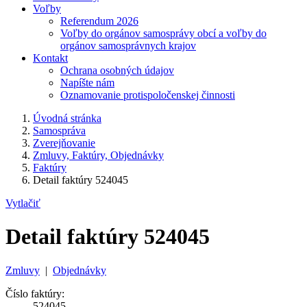
Voľby
Referendum 2026
Voľby do orgánov samosprávy obcí a voľby do
orgánov samosprávnych krajov
Kontakt
Ochrana osobných údajov
Napíšte nám
Oznamovanie protispoločenskej činnosti
Úvodná stránka
Samospráva
Zverejňovanie
Zmluvy, Faktúry, Objednávky
Faktúry
Detail faktúry 524045
Vytlačiť
Detail faktúry 524045
Zmluvy
|
Objednávky
Číslo faktúry:
524045