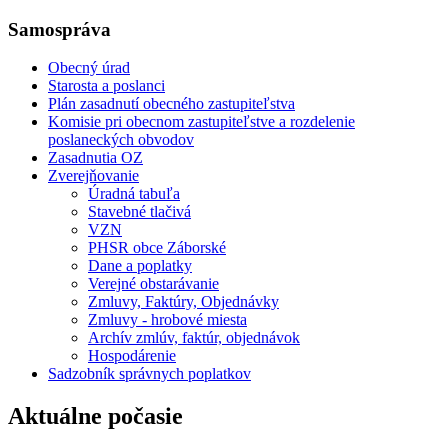
Samospráva
Obecný úrad
Starosta a poslanci
Plán zasadnutí obecného zastupiteľstva
Komisie pri obecnom zastupiteľstve a rozdelenie
poslaneckých obvodov
Zasadnutia OZ
Zverejňovanie
Úradná tabuľa
Stavebné tlačivá
VZN
PHSR obce Záborské
Dane a poplatky
Verejné obstarávanie
Zmluvy, Faktúry, Objednávky
Zmluvy - hrobové miesta
Archív zmlúv, faktúr, objednávok
Hospodárenie
Sadzobník správnych poplatkov
Aktuálne počasie