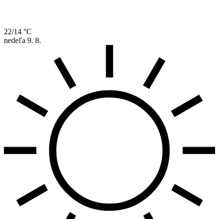
22/14 °C
nedeľa
9. 8.