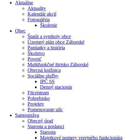
Aktuálne
Aktuality
Kalendár akcií
Fotogaléria
Školenie
Obec
Štatút a symboly obce
Územný plán obce Záborské
Pamiatky a história
Školstvo
Povesť
Multifunkčné ihrisko Záborské
Obecná knižnica
Sociálne služby
IPČ SS
Denný stacionár
Fitcentrum
Pohrebisko
Projekty
Pomenovanie ulíc
Samospráva
Obecný úrad
Starosta a poslanci
Starosta
Majetkové pomery verejného funkcionára