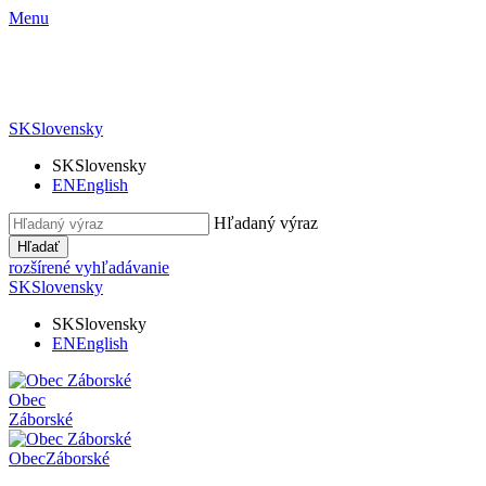
Menu
SK
Slovensky
SK
Slovensky
EN
English
Hľadaný výraz
Hľadať
rozšírené vyhľadávanie
SK
Slovensky
SK
Slovensky
EN
English
Obec
Záborské
Obec
Záborské