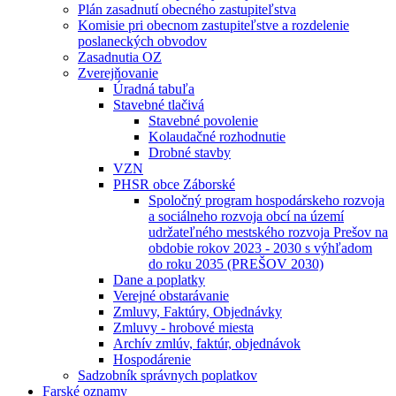
Plán zasadnutí obecného zastupiteľstva
Komisie pri obecnom zastupiteľstve a rozdelenie
poslaneckých obvodov
Zasadnutia OZ
Zverejňovanie
Úradná tabuľa
Stavebné tlačivá
Stavebné povolenie
Kolaudačné rozhodnutie
Drobné stavby
VZN
PHSR obce Záborské
Spoločný program hospodárskeho rozvoja
a sociálneho rozvoja obcí na území
udržateľného mestského rozvoja Prešov na
obdobie rokov 2023 - 2030 s výhľadom
do roku 2035 (PREŠOV 2030)
Dane a poplatky
Verejné obstarávanie
Zmluvy, Faktúry, Objednávky
Zmluvy - hrobové miesta
Archív zmlúv, faktúr, objednávok
Hospodárenie
Sadzobník správnych poplatkov
Farské oznamy