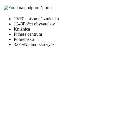
1303
1. písomná zmienka
1243
Počet obyvateľov
Knižnica
Fitness centrum
Pohrebisko
327m
Nadmorská výška