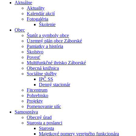
Aktuálne
Aktuality
Kalendár akcií
Fotogaléria
Školenie
Obec
Štatút a symboly obce
Územný plán obce Záborské
Pamiatky a história
Školstvo
Povesť
Multifunkčné ihrisko Záborské
Obecná knižnica
Sociálne služby
IPČ SS
Denný stacionár
Fitcentrum
Pohrebisko
Projekty
Pomenovanie ulíc
Samospráva
Obecný úrad
Starosta a poslanci
Starosta
Majetkové pomery verejného funkcionára