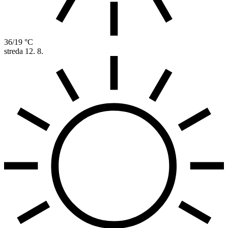
36/19 °C
streda
12. 8.