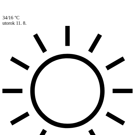
34/16 °C
utorok
11. 8.