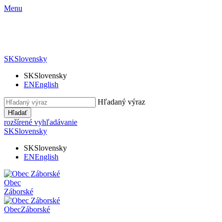
Menu
SK
Slovensky
SK
Slovensky
EN
English
Hľadaný výraz
Hľadať
rozšírené vyhľadávanie
SK
Slovensky
SK
Slovensky
EN
English
Obec
Záborské
Obec
Záborské