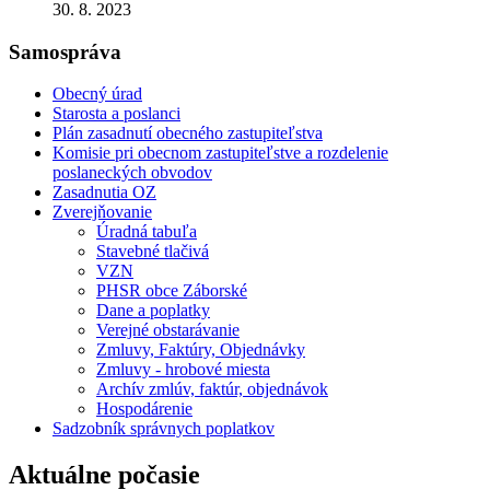
30. 8. 2023
Samospráva
Obecný úrad
Starosta a poslanci
Plán zasadnutí obecného zastupiteľstva
Komisie pri obecnom zastupiteľstve a rozdelenie
poslaneckých obvodov
Zasadnutia OZ
Zverejňovanie
Úradná tabuľa
Stavebné tlačivá
VZN
PHSR obce Záborské
Dane a poplatky
Verejné obstarávanie
Zmluvy, Faktúry, Objednávky
Zmluvy - hrobové miesta
Archív zmlúv, faktúr, objednávok
Hospodárenie
Sadzobník správnych poplatkov
Aktuálne počasie