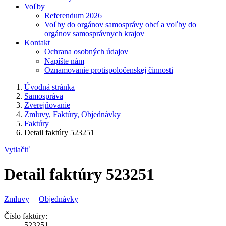
Voľby
Referendum 2026
Voľby do orgánov samosprávy obcí a voľby do
orgánov samosprávnych krajov
Kontakt
Ochrana osobných údajov
Napíšte nám
Oznamovanie protispoločenskej činnosti
Úvodná stránka
Samospráva
Zverejňovanie
Zmluvy, Faktúry, Objednávky
Faktúry
Detail faktúry 523251
Vytlačiť
Detail faktúry 523251
Zmluvy
|
Objednávky
Číslo faktúry:
523251