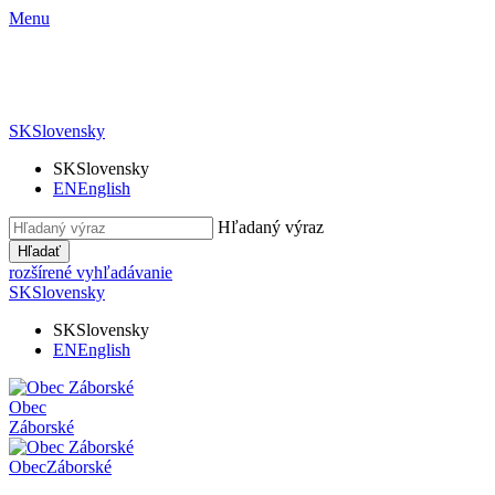
Menu
SK
Slovensky
SK
Slovensky
EN
English
Hľadaný výraz
Hľadať
rozšírené vyhľadávanie
SK
Slovensky
SK
Slovensky
EN
English
Obec
Záborské
Obec
Záborské