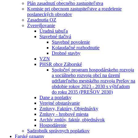
Plán zasadnutí obecného zastupiteľstva
Komisie pri obecnom zastupiteľstve a rozdelenie
poslaneckých obvodov
Zasadnutia OZ
Zverejňovanie
Úradná tabuľa
Stavebné tlačivá
Stavebné povolenie
Kolaudačné rozhodnutie
Drobné stavby
VZN
PHSR obce Záborské
Spoločný program hospodárskeho rozvoja
a sociálneho rozvoja obcí na území
udržateľného mestského rozvoja Prešov na
obdobie rokov 2023 - 2030 s výhľadom
do roku 2035 (PREŠOV 2030)
Dane a poplatky
Verejné obstarávanie
Zmluvy, Faktúry, Objednávky
Zmluvy - hrobové miesta
Archív zmlúv, faktúr, objednávok
Hospodárenie
Sadzobník správnych poplatkov
Farské oznamy