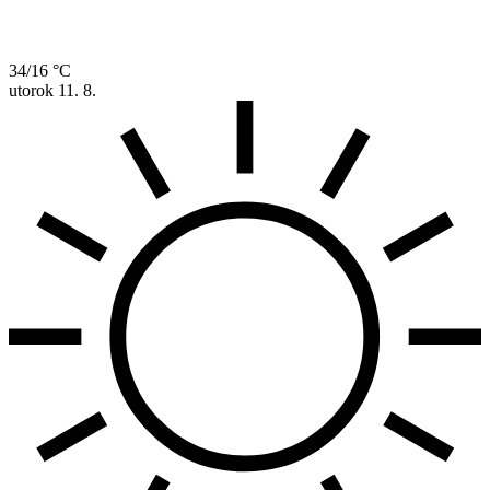
34/16 °C
utorok
11. 8.