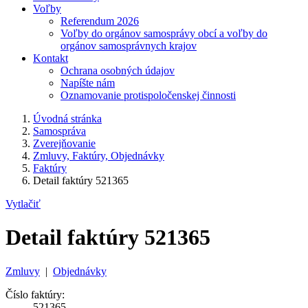
Voľby
Referendum 2026
Voľby do orgánov samosprávy obcí a voľby do
orgánov samosprávnych krajov
Kontakt
Ochrana osobných údajov
Napíšte nám
Oznamovanie protispoločenskej činnosti
Úvodná stránka
Samospráva
Zverejňovanie
Zmluvy, Faktúry, Objednávky
Faktúry
Detail faktúry 521365
Vytlačiť
Detail faktúry 521365
Zmluvy
|
Objednávky
Číslo faktúry:
521365