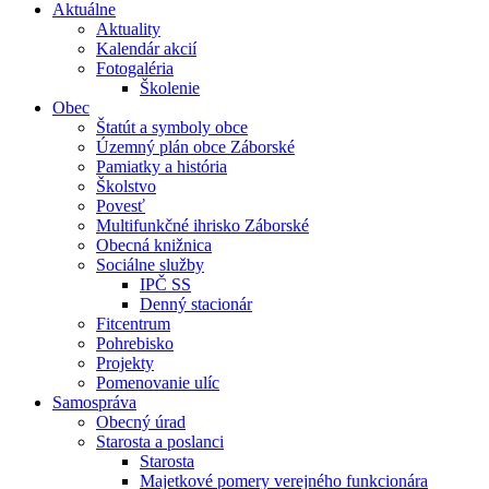
Aktuálne
Aktuality
Kalendár akcií
Fotogaléria
Školenie
Obec
Štatút a symboly obce
Územný plán obce Záborské
Pamiatky a história
Školstvo
Povesť
Multifunkčné ihrisko Záborské
Obecná knižnica
Sociálne služby
IPČ SS
Denný stacionár
Fitcentrum
Pohrebisko
Projekty
Pomenovanie ulíc
Samospráva
Obecný úrad
Starosta a poslanci
Starosta
Majetkové pomery verejného funkcionára