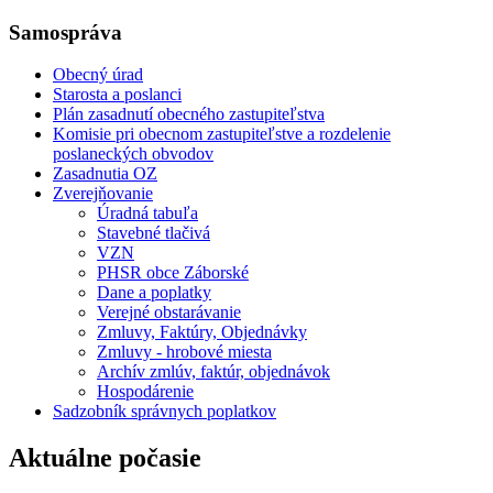
Samospráva
Obecný úrad
Starosta a poslanci
Plán zasadnutí obecného zastupiteľstva
Komisie pri obecnom zastupiteľstve a rozdelenie
poslaneckých obvodov
Zasadnutia OZ
Zverejňovanie
Úradná tabuľa
Stavebné tlačivá
VZN
PHSR obce Záborské
Dane a poplatky
Verejné obstarávanie
Zmluvy, Faktúry, Objednávky
Zmluvy - hrobové miesta
Archív zmlúv, faktúr, objednávok
Hospodárenie
Sadzobník správnych poplatkov
Aktuálne počasie