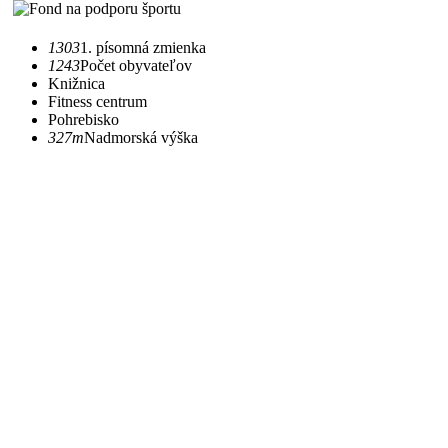
1303
1. písomná zmienka
1243
Počet obyvateľov
Knižnica
Fitness centrum
Pohrebisko
327m
Nadmorská výška