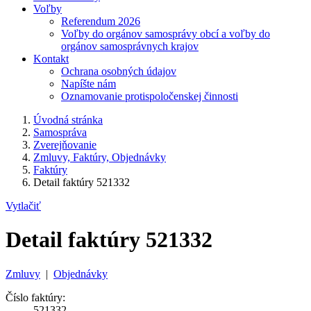
Voľby
Referendum 2026
Voľby do orgánov samosprávy obcí a voľby do
orgánov samosprávnych krajov
Kontakt
Ochrana osobných údajov
Napíšte nám
Oznamovanie protispoločenskej činnosti
Úvodná stránka
Samospráva
Zverejňovanie
Zmluvy, Faktúry, Objednávky
Faktúry
Detail faktúry 521332
Vytlačiť
Detail faktúry 521332
Zmluvy
|
Objednávky
Číslo faktúry:
521332