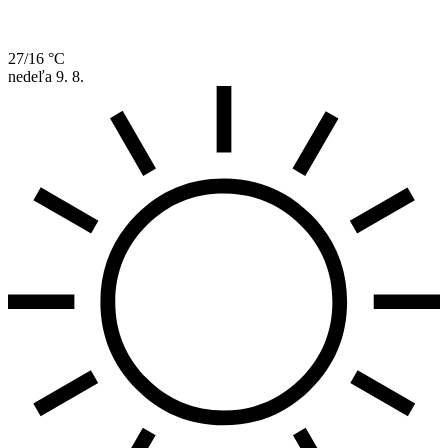
27/16 °C
nedeľa
9. 8.