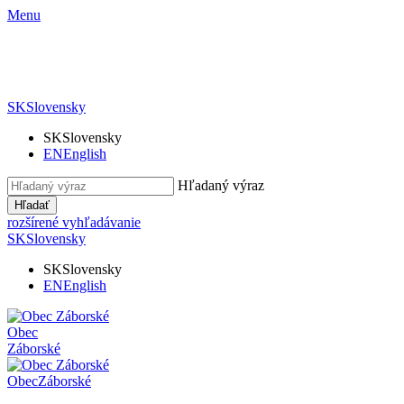
Menu
SK
Slovensky
SK
Slovensky
EN
English
Hľadaný výraz
Hľadať
rozšírené vyhľadávanie
SK
Slovensky
SK
Slovensky
EN
English
Obec
Záborské
Obec
Záborské