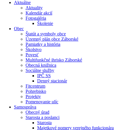
Aktuálne
Aktuality
Kalendár akcií
Fotogaléria
Školenie
Obec
Štatút a symboly obce
Územný plán obce Záborské
Pamiatky a história
Školstvo
Povesť
Multifunkčné ihrisko Záborské
Obecná knižnica
Sociálne služby
IPČ SS
Denný stacionár
Fitcentrum
Pohrebisko
Projekty
Pomenovanie ulíc
Samospráva
Obecný úrad
Starosta a poslanci
Starosta
Majetkové pomery verejného funkcionára