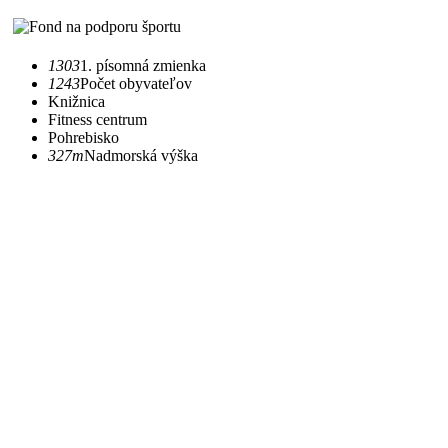
1303
1. písomná zmienka
1243
Počet obyvateľov
Knižnica
Fitness centrum
Pohrebisko
327m
Nadmorská výška