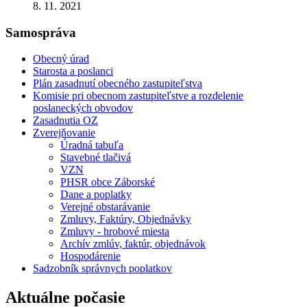
8. 11. 2021
Samospráva
Obecný úrad
Starosta a poslanci
Plán zasadnutí obecného zastupiteľstva
Komisie pri obecnom zastupiteľstve a rozdelenie
poslaneckých obvodov
Zasadnutia OZ
Zverejňovanie
Úradná tabuľa
Stavebné tlačivá
VZN
PHSR obce Záborské
Dane a poplatky
Verejné obstarávanie
Zmluvy, Faktúry, Objednávky
Zmluvy - hrobové miesta
Archív zmlúv, faktúr, objednávok
Hospodárenie
Sadzobník správnych poplatkov
Aktuálne počasie