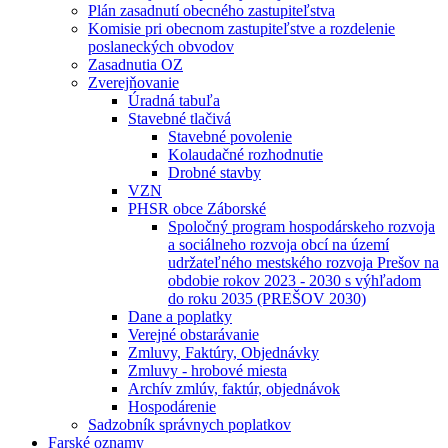
Plán zasadnutí obecného zastupiteľstva
Komisie pri obecnom zastupiteľstve a rozdelenie
poslaneckých obvodov
Zasadnutia OZ
Zverejňovanie
Úradná tabuľa
Stavebné tlačivá
Stavebné povolenie
Kolaudačné rozhodnutie
Drobné stavby
VZN
PHSR obce Záborské
Spoločný program hospodárskeho rozvoja
a sociálneho rozvoja obcí na území
udržateľného mestského rozvoja Prešov na
obdobie rokov 2023 - 2030 s výhľadom
do roku 2035 (PREŠOV 2030)
Dane a poplatky
Verejné obstarávanie
Zmluvy, Faktúry, Objednávky
Zmluvy - hrobové miesta
Archív zmlúv, faktúr, objednávok
Hospodárenie
Sadzobník správnych poplatkov
Farské oznamy