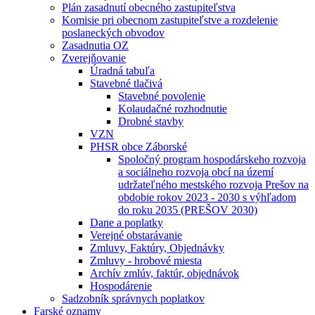
Plán zasadnutí obecného zastupiteľstva
Komisie pri obecnom zastupiteľstve a rozdelenie
poslaneckých obvodov
Zasadnutia OZ
Zverejňovanie
Úradná tabuľa
Stavebné tlačivá
Stavebné povolenie
Kolaudačné rozhodnutie
Drobné stavby
VZN
PHSR obce Záborské
Spoločný program hospodárskeho rozvoja
a sociálneho rozvoja obcí na území
udržateľného mestského rozvoja Prešov na
obdobie rokov 2023 - 2030 s výhľadom
do roku 2035 (PREŠOV 2030)
Dane a poplatky
Verejné obstarávanie
Zmluvy, Faktúry, Objednávky
Zmluvy - hrobové miesta
Archív zmlúv, faktúr, objednávok
Hospodárenie
Sadzobník správnych poplatkov
Farské oznamy