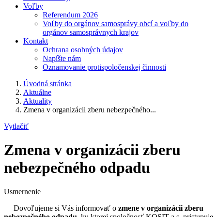
Voľby
Referendum 2026
Voľby do orgánov samosprávy obcí a voľby do
orgánov samosprávnych krajov
Kontakt
Ochrana osobných údajov
Napíšte nám
Oznamovanie protispoločenskej činnosti
Úvodná stránka
Aktuálne
Aktuality
Zmena v organizácii zberu nebezpečného...
Vytlačiť
Zmena v organizácii zberu
nebezpečného odpadu
Usmernenie
Dovoľujeme si Vás informovať o
zmene v organizácii zberu
nebezpečného odpadu
, ku ktorej spoločnosť KOSIT a.s. pristupuje