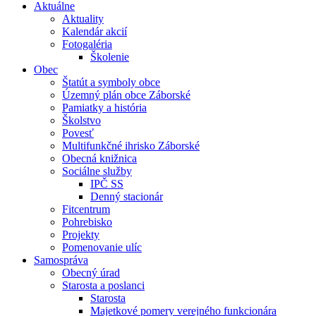
Aktuálne
Aktuality
Kalendár akcií
Fotogaléria
Školenie
Obec
Štatút a symboly obce
Územný plán obce Záborské
Pamiatky a história
Školstvo
Povesť
Multifunkčné ihrisko Záborské
Obecná knižnica
Sociálne služby
IPČ SS
Denný stacionár
Fitcentrum
Pohrebisko
Projekty
Pomenovanie ulíc
Samospráva
Obecný úrad
Starosta a poslanci
Starosta
Majetkové pomery verejného funkcionára