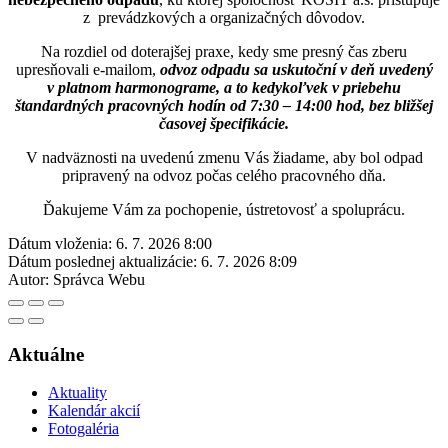
z prevádzkových a organizačných dôvodov.
Na rozdiel od doterajšej praxe, kedy sme presný čas zberu
upresňovali e-mailom,
odvoz odpadu sa uskutoční v deň uvedený
v platnom harmonograme, a to kedykoľvek v priebehu
štandardných pracovných hodín od 7:30 – 14:00 hod, bez bližšej
časovej špecifikácie.
V nadväznosti na uvedenú zmenu Vás žiadame, aby bol odpad
pripravený na odvoz počas celého pracovného dňa.
Ďakujeme Vám za pochopenie, ústretovosť a spoluprácu.
Dátum vloženia:
6. 7. 2026 8:00
Dátum poslednej aktualizácie:
6. 7. 2026 8:09
Autor:
Správca Webu
Aktuálne
Aktuality
Kalendár akcií
Fotogaléria