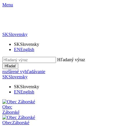
Menu
SK
Slovensky
SK
Slovensky
EN
English
Hľadaný výraz
Hľadať
rozšírené vyhľadávanie
SK
Slovensky
SK
Slovensky
EN
English
Obec
Záborské
Obec
Záborské