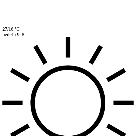
27/16 °C
nedeľa
9. 8.