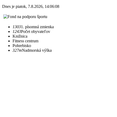
Dnes je
piatok
,
7.8.2026
,
14:06:08
1303
1. písomná zmienka
1243
Počet obyvateľov
Knižnica
Fitness centrum
Pohrebisko
327m
Nadmorská výška