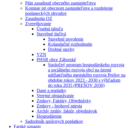
Plán zasadnutí obecného zastupiteľstva
Komisie pri obecnom zastupiteľstve a rozdelenie
poslaneckých obvodov
Zasadnutia OZ
Zverejňovanie
Úradná tabuľa
Stavebné tlačivá
Stavebné povolenie
Kolaudačné rozhodnutie
Drobné stavby
VZN
PHSR obce Záborské
Spoločný program hospodárskeho rozvoja
a sociálneho rozvoja obcí na území
udržateľného mestského rozvoja Prešov na
obdobie rokov 2023 - 2030 s výhľadom
do roku 2035 (PREŠOV 2030)
Dane a poplatky
Verejné obstarávanie
Zmluvy, Faktúry, Objednávky
Zmluvy - hrobové miesta
Archív zmlúv, faktúr, objednávok
Hospodárenie
Sadzobník správnych poplatkov
Farské oznamy