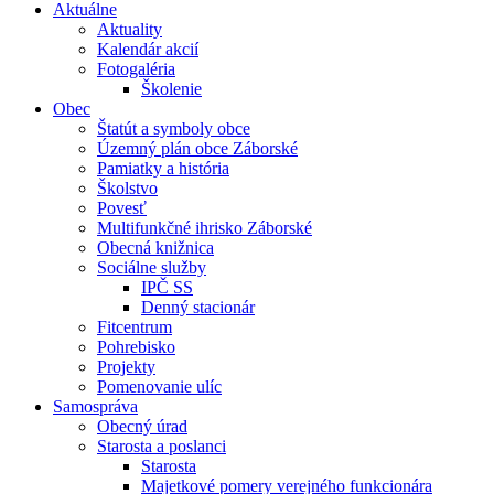
Aktuálne
Aktuality
Kalendár akcií
Fotogaléria
Školenie
Obec
Štatút a symboly obce
Územný plán obce Záborské
Pamiatky a história
Školstvo
Povesť
Multifunkčné ihrisko Záborské
Obecná knižnica
Sociálne služby
IPČ SS
Denný stacionár
Fitcentrum
Pohrebisko
Projekty
Pomenovanie ulíc
Samospráva
Obecný úrad
Starosta a poslanci
Starosta
Majetkové pomery verejného funkcionára