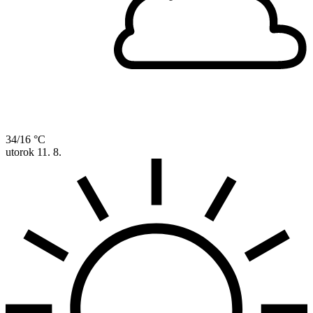
34/16 °C
utorok
11. 8.