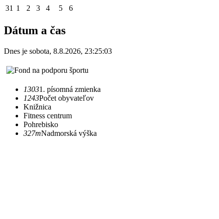
31
1
2
3
4
5
6
Dátum a čas
Dnes je
sobota
,
8.8.2026
,
23:25:03
1303
1. písomná zmienka
1243
Počet obyvateľov
Knižnica
Fitness centrum
Pohrebisko
327m
Nadmorská výška