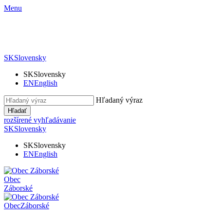
Menu
SK
Slovensky
SK
Slovensky
EN
English
Hľadaný výraz
Hľadať
rozšírené vyhľadávanie
SK
Slovensky
SK
Slovensky
EN
English
Obec
Záborské
Obec
Záborské