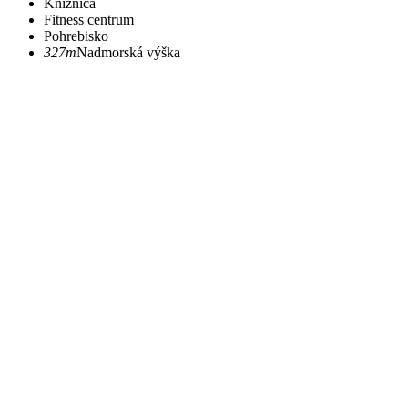
Knižnica
Fitness centrum
Pohrebisko
327m
Nadmorská výška