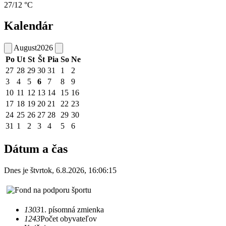
27/12 °C
Kalendár
August
2026
Po
Ut
St
Št
Pia
So
Ne
27
28
29
30
31
1
2
3
4
5
6
7
8
9
10
11
12
13
14
15
16
17
18
19
20
21
22
23
24
25
26
27
28
29
30
31
1
2
3
4
5
6
Dátum a čas
Dnes je
štvrtok
,
6.8.2026
,
16:06:15
1303
1. písomná zmienka
1243
Počet obyvateľov