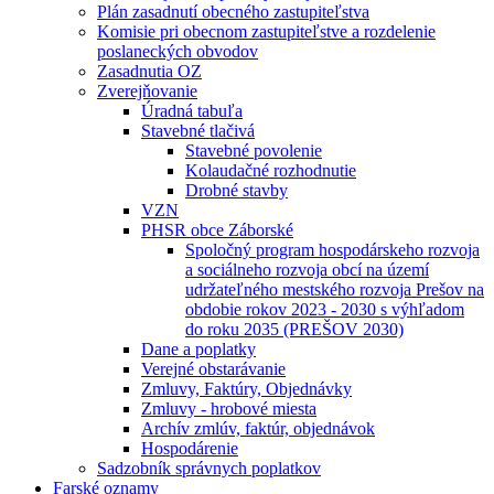
Plán zasadnutí obecného zastupiteľstva
Komisie pri obecnom zastupiteľstve a rozdelenie
poslaneckých obvodov
Zasadnutia OZ
Zverejňovanie
Úradná tabuľa
Stavebné tlačivá
Stavebné povolenie
Kolaudačné rozhodnutie
Drobné stavby
VZN
PHSR obce Záborské
Spoločný program hospodárskeho rozvoja
a sociálneho rozvoja obcí na území
udržateľného mestského rozvoja Prešov na
obdobie rokov 2023 - 2030 s výhľadom
do roku 2035 (PREŠOV 2030)
Dane a poplatky
Verejné obstarávanie
Zmluvy, Faktúry, Objednávky
Zmluvy - hrobové miesta
Archív zmlúv, faktúr, objednávok
Hospodárenie
Sadzobník správnych poplatkov
Farské oznamy