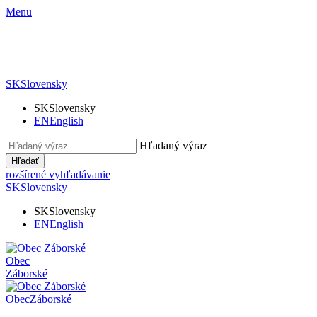
Menu
SK
Slovensky
SK
Slovensky
EN
English
Hľadaný výraz
Hľadať
rozšírené vyhľadávanie
SK
Slovensky
SK
Slovensky
EN
English
Obec
Záborské
Obec
Záborské