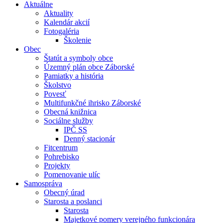
Aktuálne
Aktuality
Kalendár akcií
Fotogaléria
Školenie
Obec
Štatút a symboly obce
Územný plán obce Záborské
Pamiatky a história
Školstvo
Povesť
Multifunkčné ihrisko Záborské
Obecná knižnica
Sociálne služby
IPČ SS
Denný stacionár
Fitcentrum
Pohrebisko
Projekty
Pomenovanie ulíc
Samospráva
Obecný úrad
Starosta a poslanci
Starosta
Majetkové pomery verejného funkcionára