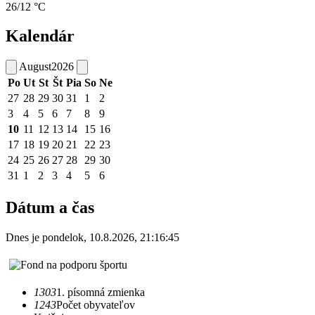
26/12 °C
Kalendár
August
2026
Po
Ut
St
Št
Pia
So
Ne
27
28
29
30
31
1
2
3
4
5
6
7
8
9
10
11
12
13
14
15
16
17
18
19
20
21
22
23
24
25
26
27
28
29
30
31
1
2
3
4
5
6
Dátum a čas
Dnes je
pondelok
,
10.8.2026
,
21:16:45
1303
1. písomná zmienka
1243
Počet obyvateľov