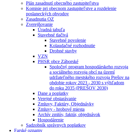
Plán zasadnutí obecného zastupiteľstva
Komisie pri obecnom zastupiteľstve a rozdelenie
poslaneckých obvodov
Zasadnutia OZ
Zverejňovanie
Úradná tabuľa
Stavebné tlačivá
Stavebné povolenie
Kolaudačné rozhodnutie
Drobné stavby
VZN
PHSR obce Záborské
Spoločný program hospodárskeho rozvoja
a sociálneho rozvoja obcí na území
udržateľného mestského rozvoja Prešov na
obdobie rokov 2023 - 2030 s výhľadom
do roku 2035 (PREŠOV 2030)
Dane a poplatky
Verejné obstarávanie
Zmluvy, Faktúry, Objednávky
Zmluvy - hrobové miesta
Archív zmlúv, faktúr, objednávok
Hospodárenie
Sadzobník správnych poplatkov
Farské oznamy