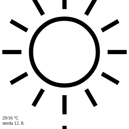
29/16 °C
streda
12. 8.