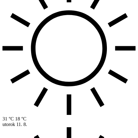
31 °C
18 °C
utorok
11. 8.