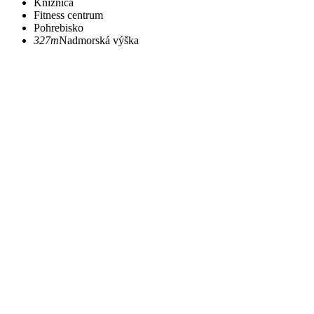
Knižnica
Fitness centrum
Pohrebisko
327m
Nadmorská výška