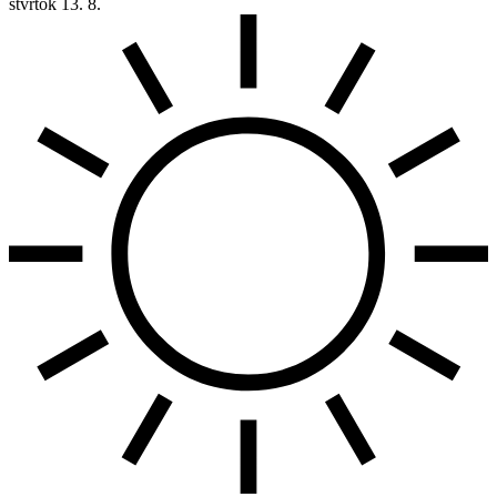
štvrtok
13. 8.