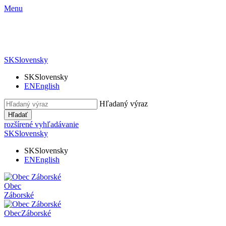
Menu
SK
Slovensky
SK
Slovensky
EN
English
Hľadaný výraz
Hľadať
rozšírené vyhľadávanie
SK
Slovensky
SK
Slovensky
EN
English
Obec
Záborské
Obec
Záborské