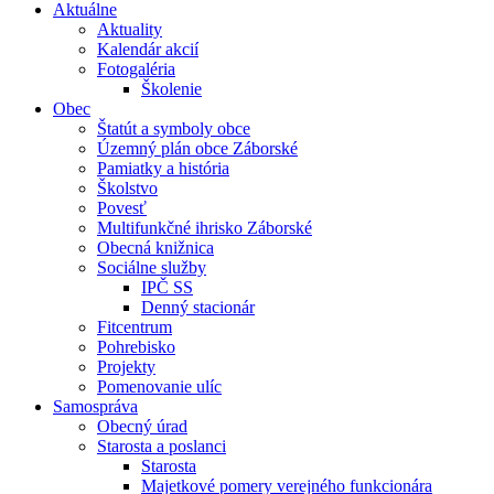
Aktuálne
Aktuality
Kalendár akcií
Fotogaléria
Školenie
Obec
Štatút a symboly obce
Územný plán obce Záborské
Pamiatky a história
Školstvo
Povesť
Multifunkčné ihrisko Záborské
Obecná knižnica
Sociálne služby
IPČ SS
Denný stacionár
Fitcentrum
Pohrebisko
Projekty
Pomenovanie ulíc
Samospráva
Obecný úrad
Starosta a poslanci
Starosta
Majetkové pomery verejného funkcionára